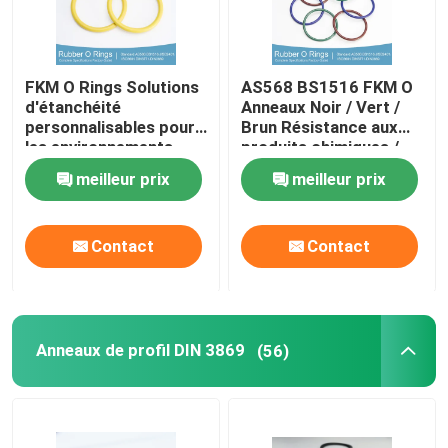
FKM O Rings Solutions
AS568 BS1516 FKM O
d'étanchéité
Anneaux Noir / Vert /
personnalisables pour
Brun Résistance aux
les environnements
produits chimiques /
exigeants
huile Résistance aux
meilleur prix
meilleur prix
UV
Contact
Contact
Anneaux de profil DIN 3869
(56)