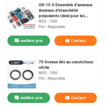
OR-15 O Ensemble d'anneaux
Anneaux d'étanchéité
polyvalents Idéal pour les
machines hydrauliques Les
MOQ：1000
appareils pneumatiques et la
Prix：Négociable
réparation d'équipements
industriels
meilleur prix
Contact
70 Sceaux liés au caoutchouc
nitrile
MOQ：1000
Prix：Négociable
meilleur prix
Contact