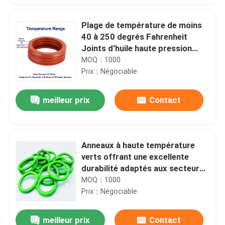
Plage de température de moins
40 à 250 degrés Fahrenheit
Joints d'huile haute pression
conçus pour les huiles
MOQ：1000
hydrauliques Systèmes à base
Prix：Négociable
d'huile minérale
meilleur prix
Contact
Anneaux à haute température
verts offrant une excellente
durabilité adaptés aux secteurs
du pétrole, du gaz et de l'énergie
MOQ：1000
nécessitant des composants
Prix：Négociable
résistants à la chaleur
meilleur prix
Contact