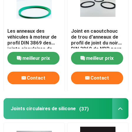
Les anneaux des
Joint en caoutchouc
véhicules à moteur de
de trou d'anneaux de
profil DIN 3869 des
profil de joint du noir
joints circulaires de
DIN 3869 de NBR pour
profil de place de la
des incidences
meilleur prix
meilleur prix
résistance à l'usure
NBR
Contact
Contact
Joints circulaires de silicone
(37)