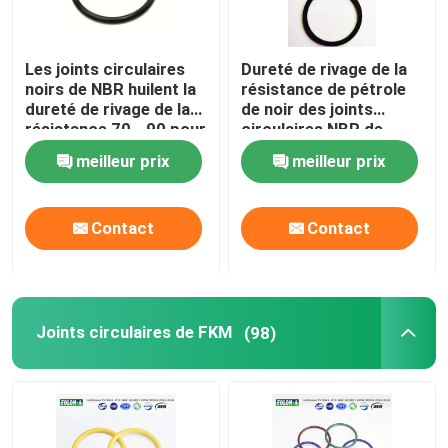
Les joints circulaires
Dureté de rivage de la
noirs de NBR huilent la
résistance de pétrole
dureté de rivage de la
de noir des joints
résistance 70 - 90 pour
circulaires NBR de
des compresseurs à
compresseurs à gaz 70
meilleur prix
meilleur prix
gaz
- 90
Contact
Contact
Joints circulaires de FKM
(98)