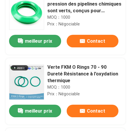
pression des pipelines chimiques
sont verts, conçus pour
améliorer la longévité de
MOQ：1000
l'équipement et réduire la
Prix：Négociable
fréquence de maintenance
meilleur prix
Contact
Verte FKM O Rings 70 - 90
Dureté Résistance à l'oxydation
thermique
MOQ：1000
Prix：Négociable
meilleur prix
Contact