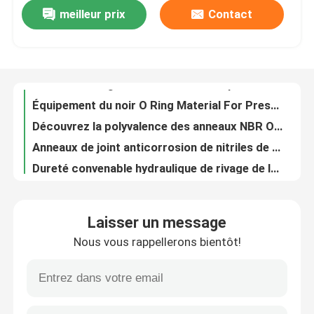
meilleur prix
Contact
Dureté de rivage de la résistance de pétrole de noir des joints circulaires NBR de compresseurs à gaz 70 - 90
Équipement du noir O Ring Material For Pressure Vessel de la résistance dissolvante NBR
A propos de nous
Découvrez la polyvalence des anneaux NBR O AS568 pour les solutions de scellement
Anneaux de joint anticorrosion de nitriles de NBR pour le matériel mécanique
Visite d'usine
Dureté convenable hydraulique de rivage de la couleur de noir des joints circulaires NBR 70 - 90
B2401 couleur noire de joints circulaires d'OIN 3601 NBR pour les pompes à engrenages hydrauliques
Contrôle de la qualité
Joint circulaire noir NBR d'huile de silicone pour la connexion des deux morceaux
Résistance à la corrosion noire de joints circulaires de joint de NBR pour les pompes hydrauliques
Contact
Joints circulaires du joint NBR d'axe pour la norme hydraulique des valves JIS B2401 AS568
Norme en caoutchouc du joint AS568 B2401 de joints circulaires de noir de NBR pour le matériel mécanique
nouvelles
Laisser un message
Anneaux en caoutchouc de joint de trou les petits la résistance à l'usure NBR 70 O Ring Black
Nous vous rappellerons bientôt!
Joints circulaires noirs 70 de NBR - 90 OIN 3601 de la dureté AS568 de rivage a certifié
Tous les cas
Les anneaux NBR O à haute température à haute pression sont le choix de confiance pour l'étanchéité dans les environnements à haute pression.
Aucun joints circulaires en caoutchouc jaunes NBR aucune norme de effacement d'ISO9001 B2401 JIS
joints circulaires en caoutchouc
Utilisez les joints circulaires de nitriles de la preuve NBR huilent la dureté 70 - 90 résistante pour des pièces d'auto