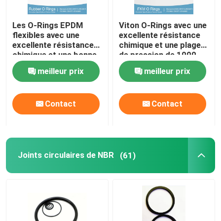
PTFE a enduit le joint circulaire
Les O-Rings EPDM
Viton O-Rings avec une
flexibles avec une
excellente résistance
excellente résistance
chimique et une plage
Joint circulaire revêtu de téflon
chimique et une bonne
de pression de 1000
résistance aux UV
psi
meilleur prix
meilleur prix
ANNEAU DE RENFORCEMENT
Contact
Contact
Joints collés
Joints
Joints circulaires de NBR
(61)
kit de joint circulaire