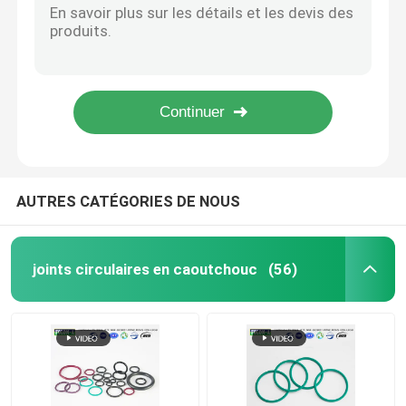
Joints circulaires noirs précis de NBR scellant la norme AS568 résistante d'huile d'usage d'usage
Joints circulaires de NBR
Le caoutchouc nitrile de la résistance à l'usure NBR O Ring With Fine Workmanship
Dureté standard du matériel 70-90 de joints circulaires d'AS568 NBR pour les pièces pneumatiques
Joint en caoutchouc à hautes températures de FKM Fluororubber 70 - 90 dureté Brown vert
Joints circulaires de FKM
Dureté en caoutchouc ronde des joints circulaires 70-90 de FKM pour l'industrie de métallurgie
Anneaux de profil DIN 3869
AUTRES CATÉGORIES DE NOUS
Joints circulaires de silicone
joints circulaires en caoutchouc
(56)
joints circulaires d'epdm
Joints de Walform
Pièces en caoutchouc faites sur commande