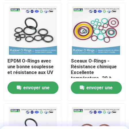
A propos de nous
Visite d'usine
Contrôle de la qualité
EPDM O-Rings avec
Sceaux O-Rings -
une bonne souplesse
Résistance chimique
Contact
et résistance aux UV
Excellente
température -20 à
+180°C Haut
envoyer une
envoyer une
nouvelles
allongement
demande
demande
Tous les cas
joints circulaires en caoutchouc