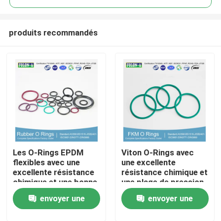
produits recommandés
Les O-Rings EPDM
Viton O-Rings avec
Aperçu
flexibles avec une
une excellente
excellente résistance
résistance chimique et
chimique et une bonne
une plage de pression
Produits
résistance aux UV
de 1000 psi
envoyer une
envoyer une
Vidéos
demande
demande