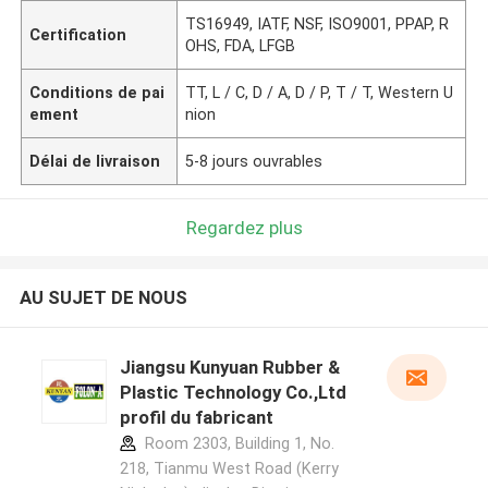
TS16949, IATF, NSF, ISO9001, PPAP, R
Certification
OHS, FDA, LFGB
Conditions de pai
TT, L / C, D / A, D / P, T / T, Western U
ement
nion
Délai de livraison
5-8 jours ouvrables
Regardez plus
AU SUJET DE NOUS
Jiangsu Kunyuan Rubber &
Plastic Technology Co.,Ltd
profil du fabricant
Room 2303, Building 1, No.
218, Tianmu West Road (Kerry