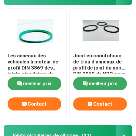
Joints circulaires de NBR
Joints circulaires de FKM
Anneaux de profil DIN 3869
Les anneaux des
Joint en caoutchouc
véhicules à moteur de
de trou d'anneaux de
profil DIN 3869 des
profil de joint du noir
Joints circulaires de silicone
joints circulaires de
DIN 3869 de NBR pour
profil de place de la
des incidences
meilleur prix
meilleur prix
résistance à l'usure
NBR
joints circulaires d'epdm
Contact
Contact
Joints de Walform
Pièces en caoutchouc faites sur commande
Joints circulaires de silicone
(37)