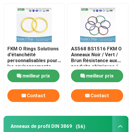
A propos de nous
Visite d'usine
FKM O Rings Solutions
AS568 BS1516 FKM O
Contrôle de la qualité
d'étanchéité
Anneaux Noir / Vert /
personnalisables pour
Brun Résistance aux
les environnements
produits chimiques /
exigeants
huile Résistance aux
Contact
meilleur prix
meilleur prix
UV
nouvelles
Contact
Contact
Tous les cas
Anneaux de profil DIN 3869
(56)
joints circulaires en caoutchouc