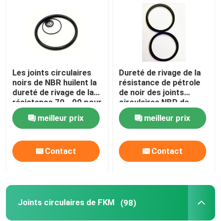
Les joints circulaires
Dureté de rivage de la
noirs de NBR huilent la
résistance de pétrole
dureté de rivage de la
de noir des joints
résistance 70 - 90 pour
circulaires NBR de
des compresseurs à
compresseurs à gaz 70
meilleur prix
meilleur prix
gaz
- 90
Contact
Contact
Aperçu
Produits
Joints circulaires de FKM
(98)
Vidéos