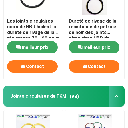
Les joints circulaires
Dureté de rivage de la
noirs de NBR huilent la
résistance de pétrole
dureté de rivage de la
de noir des joints
résistance 70 - 90 pour
circulaires NBR de
des compresseurs à
compresseurs à gaz 70
meilleur prix
meilleur prix
gaz
- 90
Contact
Contact
Joints circulaires de FKM
(98)