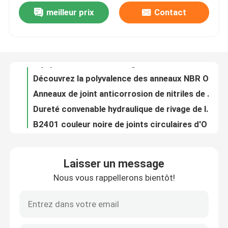
meilleur prix
Contact
Dureté de rivage de la résistance de pétrole de noir des joints circulaires NBR de compresseurs à gaz 70 - 90
Équipement du noir O Ring Material For Pressure Vessel de la résistance dissolvante NBR
A propos de nous
Découvrez la polyvalence des anneaux NBR O AS568 pour les solutions de scellement
Anneaux de joint anticorrosion de nitriles de NBR pour le matériel mécanique
Visite d'usine
Dureté convenable hydraulique de rivage de la couleur de noir des joints circulaires NBR 70 - 90
B2401 couleur noire de joints circulaires d'OIN 3601 NBR pour les pompes à engrenages hydrauliques
Contrôle de la qualité
Joint circulaire noir NBR d'huile de silicone pour la connexion des deux morceaux
Résistance à la corrosion noire de joints circulaires de joint de NBR pour les pompes hydrauliques
Contact
Joints circulaires du joint NBR d'axe pour la norme hydraulique des valves JIS B2401 AS568
Norme en caoutchouc du joint AS568 B2401 de joints circulaires de noir de NBR pour le matériel mécanique
nouvelles
Laisser un message
Anneaux en caoutchouc de joint de trou les petits la résistance à l'usure NBR 70 O Ring Black
Nous vous rappellerons bientôt!
Joints circulaires noirs 70 de NBR - 90 OIN 3601 de la dureté AS568 de rivage a certifié
Tous les cas
Les anneaux NBR O à haute température à haute pression sont le choix de confiance pour l'étanchéité dans les environnements à haute pression.
Aucun joints circulaires en caoutchouc jaunes NBR aucune norme de effacement d'ISO9001 B2401 JIS
joints circulaires en caoutchouc
Utilisez les joints circulaires de nitriles de la preuve NBR huilent la dureté 70 - 90 résistante pour des pièces d'auto