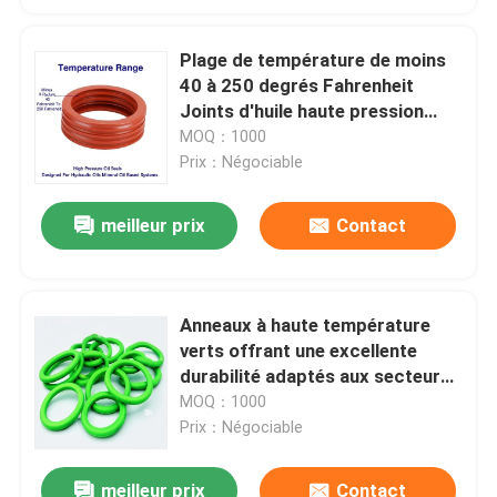
Plage de température de moins
40 à 250 degrés Fahrenheit
Joints d'huile haute pression
conçus pour les huiles
MOQ：1000
hydrauliques Systèmes à base
Prix：Négociable
d'huile minérale
meilleur prix
Contact
Anneaux à haute température
verts offrant une excellente
durabilité adaptés aux secteurs
du pétrole, du gaz et de l'énergie
MOQ：1000
nécessitant des composants
Prix：Négociable
résistants à la chaleur
meilleur prix
Contact