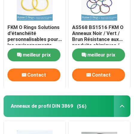
FKM O Rings Solutions
AS568 BS1516 FKM O
d'étanchéité
Anneaux Noir / Vert /
personnalisables pour
Brun Résistance aux
les environnements
produits chimiques /
exigeants
huile Résistance aux
meilleur prix
meilleur prix
UV
Contact
Contact
Anneaux de profil DIN 3869
(56)