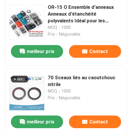
OR-15 O Ensemble d'anneaux
Anneaux d'étanchéité
polyvalents Idéal pour les
machines hydrauliques Les
MOQ：1000
appareils pneumatiques et la
Prix：Négociable
réparation d'équipements
industriels
meilleur prix
Contact
70 Sceaux liés au caoutchouc
nitrile
MOQ：1000
Prix：Négociable
meilleur prix
Contact