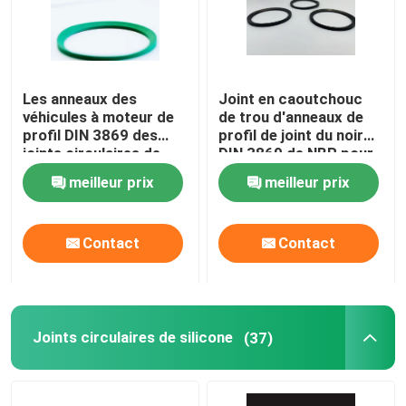
Les anneaux des
Joint en caoutchouc
véhicules à moteur de
de trou d'anneaux de
profil DIN 3869 des
profil de joint du noir
joints circulaires de
DIN 3869 de NBR pour
profil de place de la
des incidences
meilleur prix
meilleur prix
résistance à l'usure
NBR
Contact
Contact
Joints circulaires de silicone
(37)