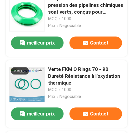
pression des pipelines chimiques
sont verts, conçus pour
améliorer la longévité de
MOQ：1000
l'équipement et réduire la
Prix：Négociable
fréquence de maintenance
meilleur prix
Contact
Verte FKM O Rings 70 - 90
Dureté Résistance à l'oxydation
thermique
MOQ：1000
Prix：Négociable
meilleur prix
Contact