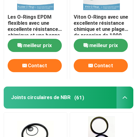
PTFE a enduit le joint circulaire
Les O-Rings EPDM
Viton O-Rings avec une
flexibles avec une
excellente résistance
excellente résistance
chimique et une plage
Joint circulaire revêtu de téflon
chimique et une bonne
de pression de 1000
résistance aux UV
psi
meilleur prix
meilleur prix
ANNEAU DE RENFORCEMENT
Contact
Contact
Joints collés
Joints
Joints circulaires de NBR
(61)
kit de joint circulaire