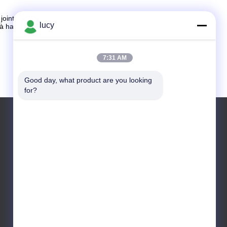
 joints spécialisés à haute température pour assurer
lucy
 à haute température.Le client a signalé que nos
7:31 AM
Good day, what product are you looking 
for?
E-mail: sales@folonaseal.com