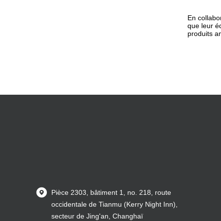
En collabo
que leur é
produits a
Pièce 2303, bâtiment 1, no. 218, route
occidentale de Tianmu (Kerry Night Inn),
secteur de Jing'an, Changhaï