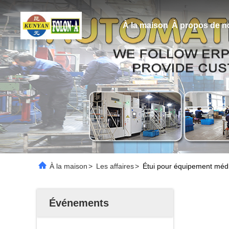
À la maison
À propos de n
À la maison
>
Les affaires
>
Étui pour équipement médi
Événements