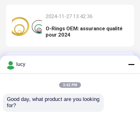
2024-11-27 13:42:36
O-Rings OEM: assurance qualité
pour 2024
2024-11-27 13:41:24
lucy
Fabrication de joints en
caoutchouc: ingénierie de
3:42 PM
précision pour les solutions 2024
Aperçu
Good day, what product are you looking 
for?
2024-07-31 15:50:32
Produits
Jiangsu Kunyuan en caoutchouc
et Plastic Technology Co., Ltd.
est un fabricant professionnel
Vidéos