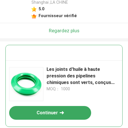
Shanghai ,LA CHINE
5.0
Fournisseur vérifié
Regardez plus
Les joints d'huile à haute
pression des pipelines
chimiques sont verts, conçus
pour améliorer la longévité de
MOQ： 1000
l'équipement et réduire la
fréquence de maintenance
Continuer