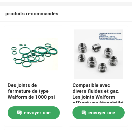
produits recommandés
Des joints de
Compatible avec
fermeture de type
divers fluides et gaz.
Aperçu
Walform de 1000 psi
Les joints Walform
offrent une étanchéité
parfaite et une
Produits
envoyer une
envoyer une
excellente résistance
à la corrosion pour
demande
demande
l'industrie.
Vidéos