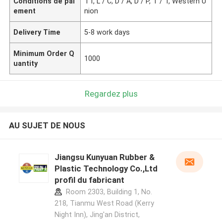
Conditions de pai
TT, L / C, D / A, D / P, T / T, Western U
ement
nion
Delivery Time
5-8 work days
Minimum Order Q
1000
uantity
Regardez plus
AU SUJET DE NOUS
Jiangsu Kunyuan Rubber &
Plastic Technology Co.,Ltd
profil du fabricant
Room 2303, Building 1, No.
218, Tianmu West Road (Kerry
Night Inn), Jing'an District,