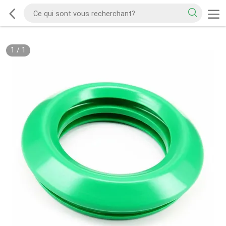
1
/
1