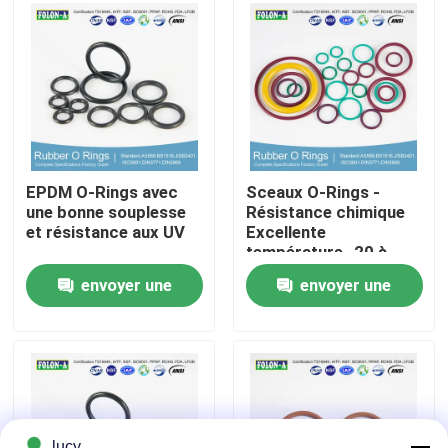
A propos de nous
Visite d'usine
Contrôle de la qualité
EPDM O-Rings avec
Sceaux O-Rings -
une bonne souplesse
Résistance chimique
et résistance aux UV
Excellente
Contact
température -20 à
+180°C Haut
envoyer une
envoyer une
allongement
nouvelles
demande
demande
Tous les cas
joints circulaires en caoutchouc
lucy