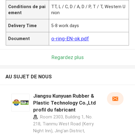
Conditions de pai
TT, L / C, D / A, D / P, T / T, Western U
ement
nion
Delivery Time
5-8 work days
o-ring-EN-ok.pdf
Document
Regardez plus
AU SUJET DE NOUS
Jiangsu Kunyuan Rubber &
Plastic Technology Co.,Ltd
profil du fabricant
Room 2303, Building 1, No.
218, Tianmu West Road (Kerry
Night Inn), Jing'an District,