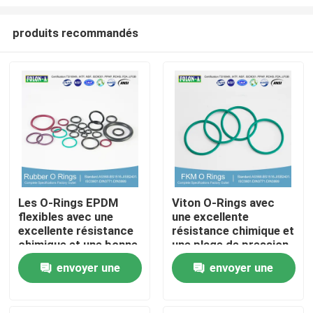
produits recommandés
Les O-Rings EPDM
Viton O-Rings avec
flexibles avec une
une excellente
Aperçu
excellente résistance
résistance chimique et
chimique et une bonne
une plage de pression
résistance aux UV
de 1000 psi
Produits
envoyer une
envoyer une
demande
demande
Vidéos