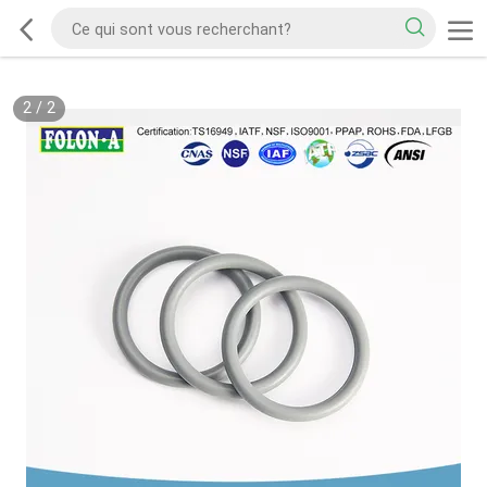
2
/
2