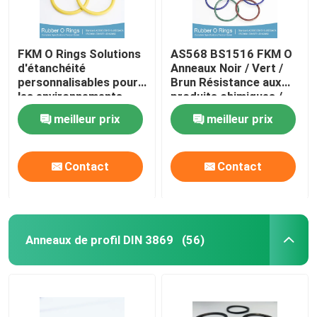
FKM O Rings Solutions
AS568 BS1516 FKM O
d'étanchéité
Anneaux Noir / Vert /
personnalisables pour
Brun Résistance aux
les environnements
produits chimiques /
exigeants
huile Résistance aux
meilleur prix
meilleur prix
UV
Contact
Contact
Anneaux de profil DIN 3869
(56)