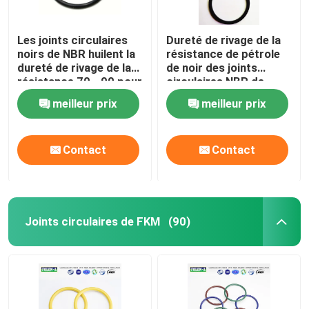
Les joints circulaires
Dureté de rivage de la
noirs de NBR huilent la
résistance de pétrole
dureté de rivage de la
de noir des joints
résistance 70 - 90 pour
circulaires NBR de
des compresseurs à
compresseurs à gaz 70
meilleur prix
meilleur prix
gaz
- 90
Contact
Contact
Joints circulaires de FKM
(90)