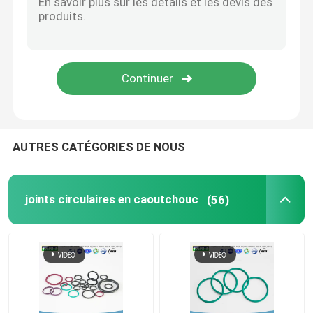
PTFE a enduit le joint circulaire
Joint circulaire revêtu de téflon
ANNEAU DE RENFORCEMENT
AUTRES CATÉGORIES DE NOUS
Joints collés
joints circulaires en caoutchouc
(56)
Joints
kit de joint circulaire