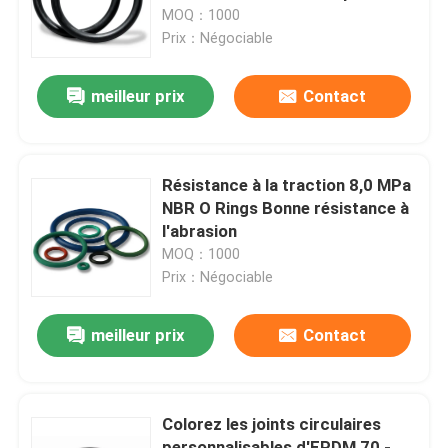
climatisation
MOQ：1000
Prix：Négociable
A propos de nous
meilleur prix
Contact
Visite d'usine
Contrôle de la qualité
Résistance à la traction 8,0 MPa
NBR O Rings Bonne résistance à
l'abrasion
Contact
MOQ：1000
Prix：Négociable
nouvelles
meilleur prix
Contact
Tous les cas
Colorez les joints circulaires
joints circulaires en caoutchouc
personnalisables d'EPDM 70 -