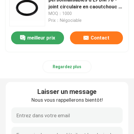
joint circulaire en caoutchouc de
silicone de la dureté 80
MOQ：1000
Joints circulaires de NBR
Prix：Négociable
Joints circulaires de FKM
meilleur prix
Contact
Anneaux de profil DIN 3869
Regardez plus
Joints circulaires de silicone
Laisser un message
joints circulaires d'epdm
Nous vous rappellerons bientôt!
Joints de Walform
Pièces en caoutchouc faites sur commande