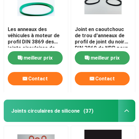
Les anneaux des
Joint en caoutchouc
véhicules à moteur de
de trou d'anneaux de
profil DIN 3869 des
profil de joint du noir
joints circulaires de
DIN 3869 de NBR pour
profil de place de la
des incidences
meilleur prix
meilleur prix
résistance à l'usure
NBR
Contact
Contact
Joints circulaires de silicone
(37)