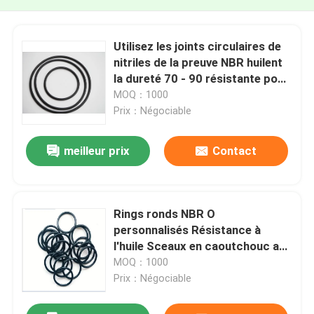
Utilisez les joints circulaires de
nitriles de la preuve NBR huilent
la dureté 70 - 90 résistante pour
des pièces d'auto
MOQ：1000
Prix：Négociable
meilleur prix
Contact
Rings ronds NBR O
personnalisés Résistance à
l'huile Sceaux en caoutchouc au
nitrile butadiène
MOQ：1000
Prix：Négociable