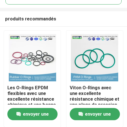
produits recommandés
Les O-Rings EPDM
Viton O-Rings avec
Aperçu
flexibles avec une
une excellente
excellente résistance
résistance chimique et
chimique et une bonne
une plage de pression
Produits
résistance aux UV
de 1000 psi
envoyer une
envoyer une
Vidéos
demande
demande