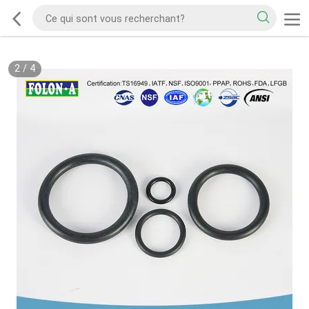
2
/
4