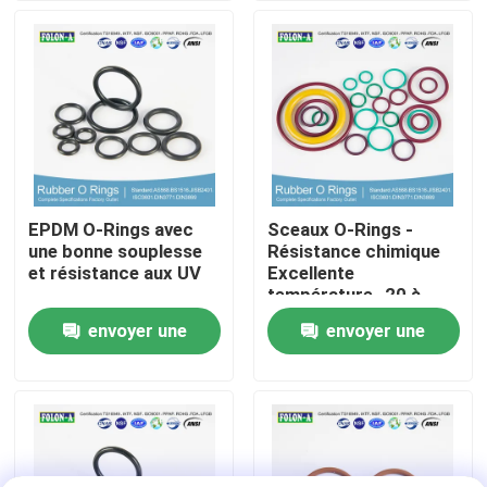
A propos de nous
Visite d'usine
Contrôle de la qualité
EPDM O-Rings avec
Sceaux O-Rings -
une bonne souplesse
Résistance chimique
Contact
et résistance aux UV
Excellente
température -20 à
+180°C Haut
envoyer une
envoyer une
nouvelles
allongement
demande
demande
Tous les cas
joints circulaires en caoutchouc