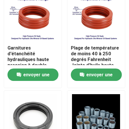
Garnitures
Plage de température
d'étanchéité
de moins 40 à 250
hydrauliques haute
degrés Fahrenheit
pression à double
Joints d'huile haute
effet, matériaux
pression conçus pour
envoyer une
envoyer une
flexibles assurant un
les huiles hydrauliques
fonctionnement
Systèmes à base
demande
demande
étanche dans les
d'huile minérale
Aperçu
machines hydrauliques
industrielles
Produits
Vidéos