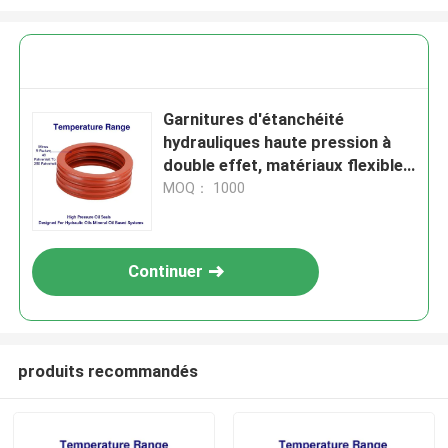
Garnitures d'étanchéité
hydrauliques haute pression à
double effet, matériaux flexibles
assurant un fonctionnement
MOQ： 1000
étanche dans les machines
hydrauliques industrielles
Continuer
produits recommandés