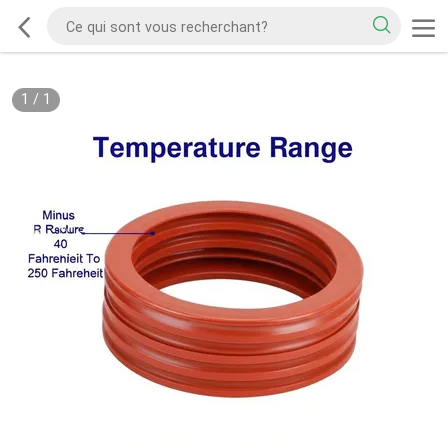
1
/
1