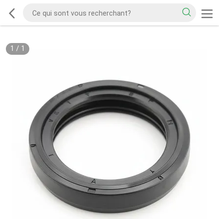
1
/
1