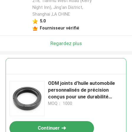
218, Tianmu West Road (Kerry
Night Inn), Jing'an District,
Shanghai ,LA CHINE
5.0
Fournisseur vérifié
Regardez plus
ODM joints d'huile automobile
personnalisés de précision
conçus pour une durabilité
améliorée et la prévention des
MOQ： 1000
fuites dans les systèmes de
véhicules
Continuer