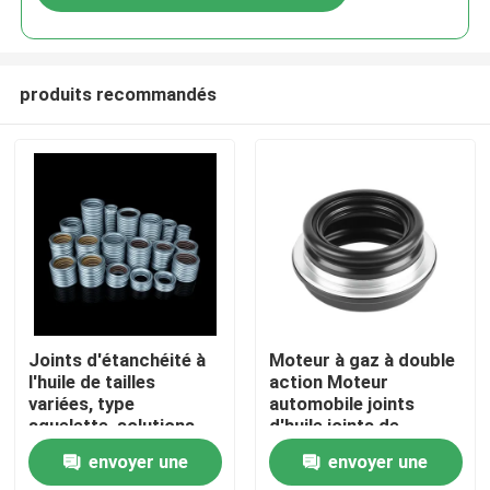
produits recommandés
Aperçu
Joints d'étanchéité à
Moteur à gaz à double
l'huile de tailles
action Moteur
variées, type
automobile joints
Produits
squelette, solutions
d'huile joints de
ODM personnalisables
moteur Conçus pour
envoyer une
envoyer une
pour l'étanchéité des
minimiser les fuites
Vidéos