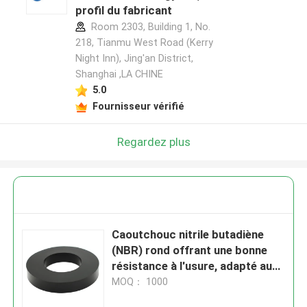
profil du fabricant
Room 2303, Building 1, No.
218, Tianmu West Road (Kerry
Night Inn), Jing'an District,
Shanghai ,LA CHINE
5.0
Fournisseur vérifié
Regardez plus
Caoutchouc nitrile butadiène
(NBR) rond offrant une bonne
résistance à l'usure, adapté aux
joints résistants aux carburants
MOQ： 1000
et aux pièces mécaniques