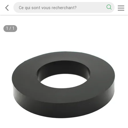
1
/
1