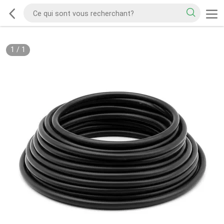
1
/
1