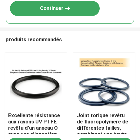
Continuer
produits recommandés
Aperçu
Excellente résistance
Joint torique revêtu
Produits
aux rayons UV PTFE
de fluoropolymère de
revêtu d'un anneau O
différentes tailles,
avec une allongation
combinant une haute
Vidéos