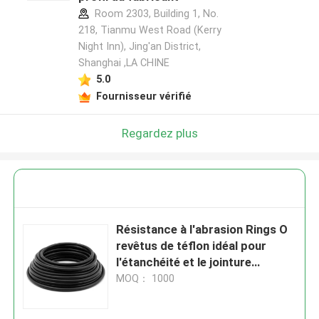
Room 2303, Building 1, No.
218, Tianmu West Road (Kerry
Night Inn), Jing'an District,
Shanghai ,LA CHINE
5.0
Fournisseur vérifié
Regardez plus
Résistance à l'abrasion Rings O
revêtus de téflon idéal pour
l'étanchéité et le jointure
Diverses industries Résistant
MOQ： 1000
aux produits chimiques durables