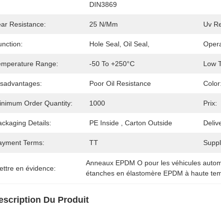
DIN3869
ear Resistance:
25 N/mm
Uv Re
unction:
Hole Seal, Oil Seal,
Opera
emperature Range:
-50 To +250°C
Low T
isadvantages:
Poor Oil Resistance
Color
inimum Order Quantity:
1000
Prix:
ckaging Details:
PE Inside , Carton Outside
Deliv
ayment Terms:
TT
Supply
Anneaux EPDM O pour les véhicules autom
ettre en évidence:
étanches en élastomère EPDM à haute te
escription Du Produit