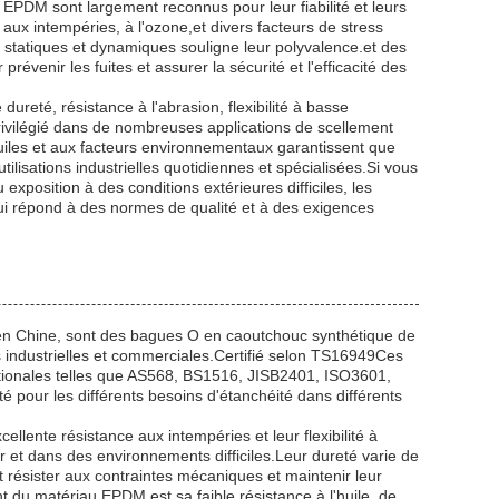
 EPDM sont largement reconnus pour leur fiabilité et leurs
aux intempéries, à l'ozone,et divers facteurs de stress
s statiques et dynamiques souligne leur polyvalence.et des
révenir les fuites et assurer la sécurité et l'efficacité des
eté, résistance à l'abrasion, flexibilité à basse
privilégié dans de nombreuses applications de scellement
iles et aux facteurs environnementaux garantissent que
isations industrielles quotidiennes et spécialisées.Si vous
exposition à des conditions extérieures difficiles, les
ui répond à des normes de qualité et à des exigences
n Chine, sont des bagues O en caoutchouc synthétique de
s industrielles et commerciales.Certifié selon TS16949Ces
ionales telles que AS568, BS1516, JISB2401, ISO3601,
 pour les différents besoins d'étanchéité dans différents
ente résistance aux intempéries et leur flexibilité à
r et dans des environnements difficiles.Leur dureté varie de
 résister aux contraintes mécaniques et maintenir leur
ent du matériau EPDM est sa faible résistance à l'huile, de