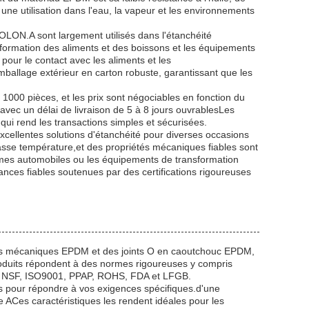
e utilisation dans l'eau, la vapeur et les environnements
OLON.A sont largement utilisés dans l'étanchéité
nsformation des aliments et des boissons et les équipements
ur le contact avec les aliments et les
ballage extérieur en carton robuste, garantissant que les
000 pièces, et les prix sont négociables en fonction du
vec un délai de livraison de 5 à 8 jours ouvrablesLes
qui rend les transactions simples et sécurisées.
ellentes solutions d'étanchéité pour diverses occasions
à basse température,et des propriétés mécaniques fiables sont
ystèmes automobiles ou les équipements de transformation
ces fiables soutenues par des certifications rigoureuses
nts mécaniques EPDM et des joints O en caoutchouc EPDM,
oduits répondent à des normes rigoureuses y compris
TF, NSF, ISO9001, PPAP, ROHS, FDA et LFGB.
s pour répondre à vos exigences spécifiques.d'une
 ACes caractéristiques les rendent idéales pour les