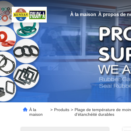
À la maison
À propos de n
À la
>
Produits
>
Plage de température de moins
maison
d'étanchéité durables