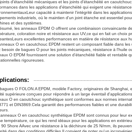
joints d'étanchéité mécaniques et les joints d'étanchéité en caoutchouc
ormances dans les applications d'étanchéité qui exigent une résistance 
ronnementauxLeur capacité à maintenir l'intégrité dans les application
pements industriels, où le maintien d'un joint étanche est essentiel pour p
ines et des systèmes.
ésumé, les anneaux EPDM O offrent une combinaison convaincante de dur
érature, coloration noire et résistance aux UV,ce qui en fait un choix 
eantesLeurs excellentes performances en matière de résistance aux hu
anneaux O en caoutchouc EPDM restent un composant fiable dans les util
 besoin de bagues O pour les joints mécaniques, résistance à l'huile ou 
aux O EPDM fournissent une solution d'étanchéité fiable et rentable q
ationnelles rigoureuses.
plications:
bagues O FOLON.A EPDM, modèle Factory, originaires de Shanghai, e
ité supérieure conçues pour répondre à un large éventail d'application
aux O en caoutchouc synthétique sont conformes aux normes internat
771 et DIN3869.Cela garantit des performances fiables et une durabilité
eurs.
anneaux O en caoutchouc synthétique EPDM sont connus pour leur excell
e température, ce qui les rend idéaux pour les applications en extérieu
 90 Shore AAvec une résistance à la déchirure de 25 N/mm, ils peuvent
grité dans des conditions difficiles.Il convient de noter qu'un inconvéni