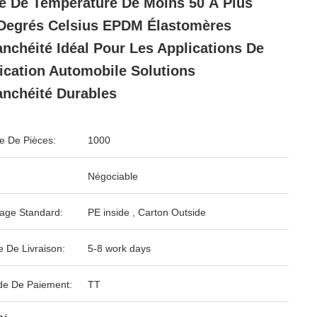
e De Température De Moins 50 À Plus
Degrés Celsius EPDM Élastomères
anchéité Idéal Pour Les Applications De
ication Automobile Solutions
anchéité Durables
 De Pièces:
1000
Négociable
age Standard:
PE inside , Carton Outside
e De Livraison:
5-8 work days
e De Paiement:
TT