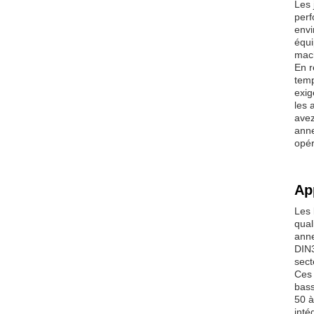
Les 
perf
envi
équi
mach
En r
temp
exig
les 
avez
anne
opér
Ap
Les 
qual
anne
DIN3
sect
Ces 
bass
50 à
inté