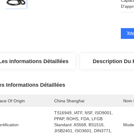
Capaci
D'appr
Obte
Les Informations Détaillées
Description Du 
es Informations Détaillées
ace Of Origin
China Shanghai
Nom 
TS16949, IATF, NSF, ISO9001, 
PPAP, ROHS, FDA, LFGB  
rtification
Standard: AS568, BS1516, 
Mode
JISB2401, ISO3601, DIN3771, 