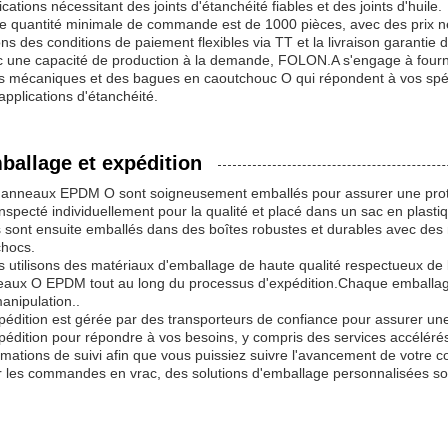
ications nécessitant des joints d'étanchéité fiables et des joints d'huile.
e quantité minimale de commande est de 1000 pièces, avec des prix n
ons des conditions de paiement flexibles via TT et la livraison garantie 
 une capacité de production à la demande, FOLON.A s'engage à fourn
ts mécaniques et des bagues en caoutchouc O qui répondent à vos spé
applications d'étanchéité.
ballage et expédition
anneaux EPDM O sont soigneusement emballés pour assurer une prot
inspecté individuellement pour la qualité et placé dans un sac en plast
 sont ensuite emballés dans des boîtes robustes et durables avec des
chocs.
 utilisons des matériaux d'emballage de haute qualité respectueux de l
aux O EPDM tout au long du processus d'expédition.Chaque emballage est
anipulation..
pédition est gérée par des transporteurs de confiance pour assurer une 
pédition pour répondre à vos besoins, y compris des services accélérés
rmations de suivi afin que vous puissiez suivre l'avancement de votre 
 les commandes en vrac, des solutions d'emballage personnalisées son