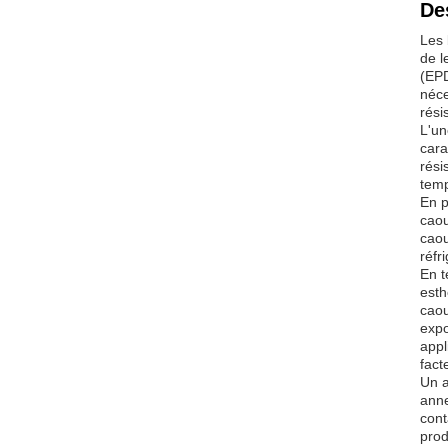
De
Les 
de l
(EPD
néce
rési
L'un
cara
rési
temp
En p
caou
caou
réfr
En t
esth
caou
expo
appl
fact
Un a
anne
cont
prod