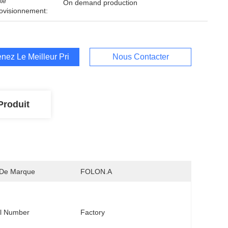
té
On demand production
ovisionnement:
nez Le Meilleur Prix
Nous Contacter
Produit
De Marque
FOLON.A
l Number
Factory 