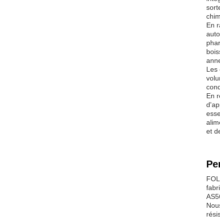
sort
chim
En r
auto
phar
bois
anne
Les 
volu
cond
En r
d'ap
esse
alim
et d
Pe
FOLO
fabr
AS56
Nous
rési