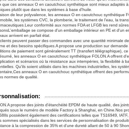
e que ces anneaux O en caoutchouc synthétique sont mieux adaptés à un
iques plutôt que dans les systèmes à base d'huile.
aison de leur polyvalence, les anneaux O en caoutchouc synthétique F
mobile, les systèmes CVC, la plomberie, le traitement de l'eau, la tra
maceutiques.Leur conformité aux normes FDA et LFGB les rend sûres po
sonsL'emballage se compose d'un emballage intérieur en PE et d'un em
aux arrivent en parfait état.
clients peuvent passer des commandes avec une quantité minimale de 1
me et des besoins spécifiques.A propose une production sur demande a
itions de paiement sont généralement TT (transfert télégraphique), ce 
ésumé, les anneaux O en caoutchouc synthétique FOLON.A offrent d'exc
plication et scénarios où la résistance aux intempéries, la flexibilité 
ntielles. Qu'ils soient utilisés dans les machines industrielles, les s
entaire,Ces anneaux O en caoutchouc synthétique offrent des performan
es normes de qualité.
rsonnalisation:
N.A propose des joints d'étanchéité EPDM de haute qualité, des joi
iqués sous le numéro de modèle Factory à Shanghai, en Chine.Nos pr
8Ils possèdent également des certifications telles que TS16949, IA
 sommes spécialisés dans les services de personnalisation de produit
stance à la compression de 35% et d'une dureté allant de 50 à 90 Shore