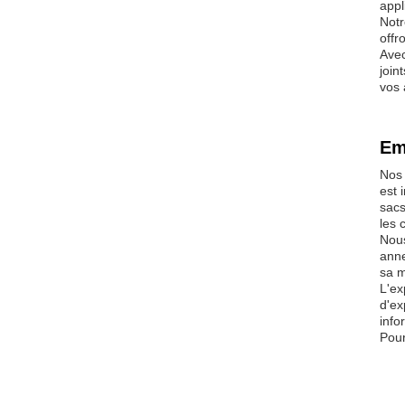
appl
Notr
offr
Avec
join
vos 
Em
Nos 
est 
sacs
les 
Nous
anne
sa m
L'ex
d'ex
info
Pour