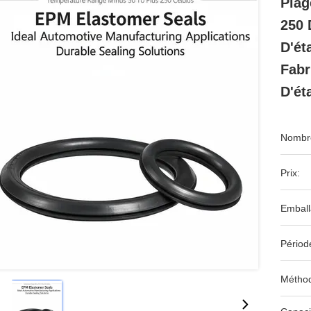
Plag
250 
D'ét
Fabr
D'ét
Nombre
Prix:
Emball
Périod
Méthod