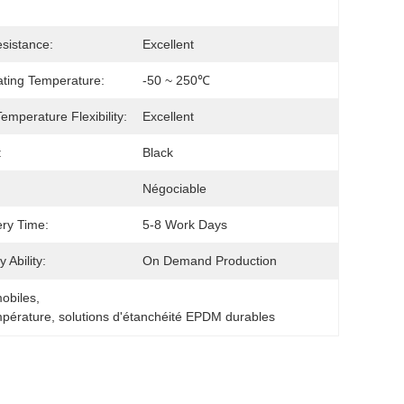
sistance:
Excellent
ting Temperature:
-50 ~ 250℃
emperature Flexibility:
Excellent
:
Black
Négociable
ery Time:
5-8 Work Days
 Ability:
On Demand Production
obiles
, 
mpérature
, 
solutions d'étanchéité EPDM durables