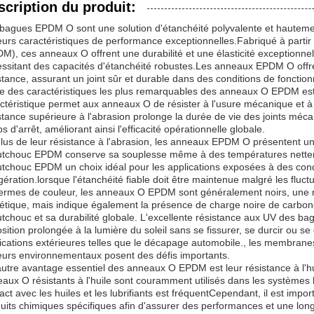
scription du produit:
bagues EPDM O sont une solution d'étanchéité polyvalente et hautement
eurs caractéristiques de performance exceptionnelles.Fabriqué à part
M), ces anneaux O offrent une durabilité et une élasticité exceptionnell
ssitant des capacités d'étanchéité robustes.Les anneaux EPDM O offr
stance, assurant un joint sûr et durable dans des conditions de fonctio
e des caractéristiques les plus remarquables des anneaux O EPDM est l
ctéristique permet aux anneaux O de résister à l'usure mécanique et à l
stance supérieure à l'abrasion prolonge la durée de vie des joints mé
s d'arrêt, améliorant ainsi l'efficacité opérationnelle globale.
lus de leur résistance à l'abrasion, les anneaux EPDM O présentent une
tchouc EPDM conserve sa souplesse même à des températures netteme
tchouc EPDM un choix idéal pour les applications exposées à des condi
igération.lorsque l'étanchéité fiable doit être maintenue malgré les fluc
ermes de couleur, les anneaux O EPDM sont généralement noirs, une n
étique, mais indique également la présence de charge noire de carbon
tchouc et sa durabilité globale. L'excellente résistance aux UV des ba
sition prolongée à la lumière du soleil sans se fissurer, se durcir ou s
ications extérieures telles que le décapage automobile., les membranes 
eurs environnementaux posent des défis importants.
utre avantage essentiel des anneaux O EPDM est leur résistance à l'hui
aux O résistants à l'huile sont couramment utilisés dans les systèmes
act avec les huiles et les lubrifiants est fréquentCependant, il est import
uits chimiques spécifiques afin d'assurer des performances et une long