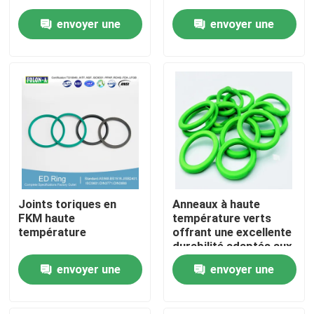
envoyer une
envoyer une
A propos de nous
demande
demande
Visite d'usine
Contrôle de la qualité
Contact
Joints toriques en
Anneaux à haute
nouvelles
FKM haute
température verts
température
offrant une excellente
durabilité adaptés aux
secteurs du pétrole,
Tous les cas
envoyer une
envoyer une
du gaz et de l'énergie
nécessitant des
demande
demande
composants
joints circulaires en caoutchouc