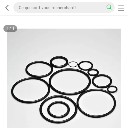
1
/
1