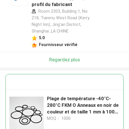
profil du fabricant
Room 2303, Building 1, No.
218, Tianmu West Road (Kerry
Night Inn), Jing'an District,
Shanghai ,LA CHINE
5.0
Fournisseur vérifié
Regardez plus
Plage de température -40°C-
280°C FKM O Anneaux en noir de
couleur et de taille 1 mm à 1000
mm pour les applications
MOQ： 1000
industrielles