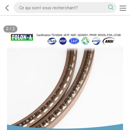
2
/
2