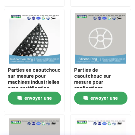
demande
demande
A propos de nous
Visite d'usine
Contrôle de la qualité
Parties en caoutchouc
Parties de
Contact
sur mesure pour
caoutchouc sur
machines industrielles
mesure pour
avec certification
applications
nouvelles
ROHS REACH FDA
industrielles
envoyer une
envoyer une
LFGB
demande
demande
Tous les cas
joints circulaires en caoutchouc