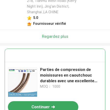
218, Tianmu West Road (Kerry
Night Inn), Jing'an District,
Shanghai ,LA CHINE
5.0
Fournisseur vérifié
Regardez plus
Parties de compression de
moisissures en caoutchouc
durables avec une excellente
résistance chimique
MOQ： 1000
Continuer