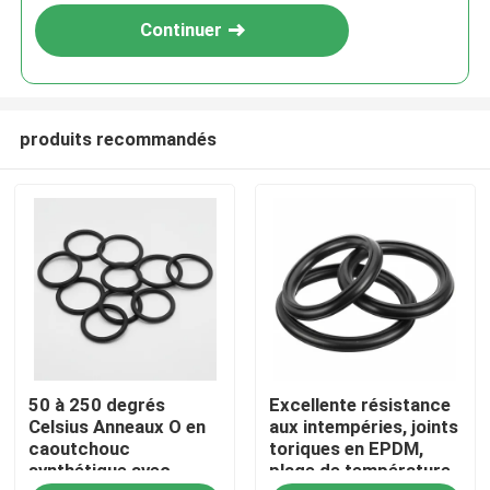
Continuer
produits recommandés
Aperçu
50 à 250 degrés
Excellente résistance
Produits
Celsius Anneaux O en
aux intempéries, joints
caoutchouc
toriques en EPDM,
synthétique avec
plage de température
Vidéos