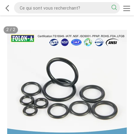
2
/
2