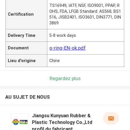
TS16949, IATF, NSF, ISO9001, PPAP, R
OHS, FDA, LFGB Standard: AS568, BS1
Certification
516, JISB2401, ISO3601, DIN3771, DIN
3869
Delivery Time
5-8 work days
o-ring-EN-ok.pdf
Document
Lieu d'origine
Chine
Regardez plus
AU SUJET DE NOUS
Jiangsu Kunyuan Rubber &
Plastic Technology Co.,Ltd
profil du fabricant