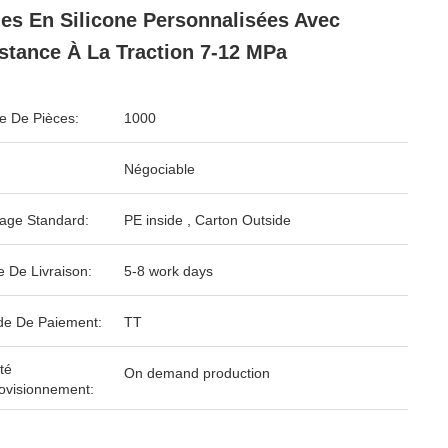
ies En Silicone Personnalisées Avec
stance À La Traction 7-12 MPa
 De Pièces:
1000
Négociable
age Standard:
PE inside , Carton Outside
e De Livraison:
5-8 work days
e De Paiement:
TT
té
On demand production
ovisionnement: