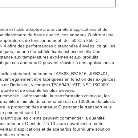
te et fiable adaptée à une variété d'applications et de
cone élastomère de haute qualité, ces anneaux O offrent une
 températures de fonctionnement, de -50°C à 250°C.
A offre des performances d'étanchéité élevées, ce qui les
tiques, où une étanchéité fiable est essentielle.Ces
istance aux températures extrêmes et aux produits
it que ces anneaux O peuvent résister à des applications à
tailles standard, notamment AS568, BS1516, JISB2401,
uvent également être fabriquées en fonction des exigences
s de l'industrie, y compris TS16949, IATF, NSF, ISO9001,
alité et de sécurité les plus élevées.
tomobile, l'aérospatiale, la transformation chimique, les
La quantité minimale de commande est de 1000Les détails de
sure la protection des anneaux O pendant le transport et le
 de paiement sont TT.
rantit que les clients peuvent commander la quantité
e ces anneaux O est de 7 à 10 jours ouvrablesLa haute
éventail d'applications et de scénarios,fournir une solution
ements extrêmes.