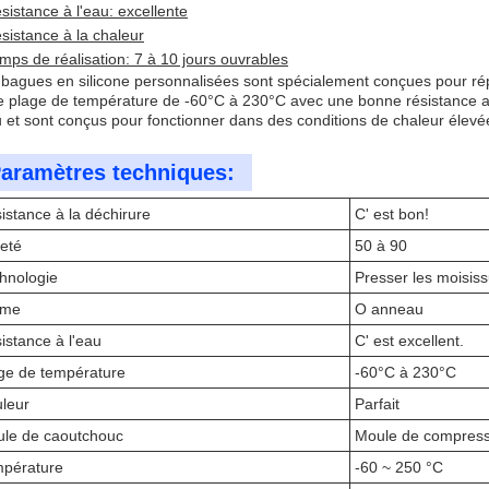
sistance à l'eau: excellente
sistance à la chaleur
mps de réalisation: 7 à 10 jours ouvrables
bagues en silicone personnalisées sont spécialement conçues pour ré
e plage de température de -60°C à 230°C avec une bonne résistance au
u et sont conçus pour fonctionner dans des conditions de chaleur élevé
aramètres techniques:
istance à la déchirure
C' est bon!
eté
50 à 90
hnologie
Presser les moisis
rme
O anneau
istance à l'eau
C' est excellent.
ge de température
-60°C à 230°C
leur
Parfait
le de caoutchouc
Moule de compressi
pérature
-60 ~ 250 °C