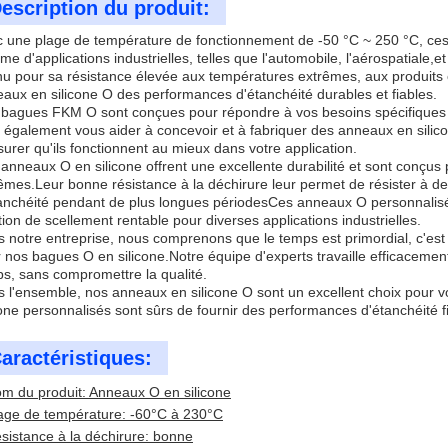
escription du produit:
 une plage de température de fonctionnement de -50 °C ~ 250 °C, ce
e d'applications industrielles, telles que l'automobile, l'aérospatiale,e
u pour sa résistance élevée aux températures extrêmes, aux produits c
aux en silicone O des performances d'étanchéité durables et fiables.
bagues FKM O sont conçues pour répondre à vos besoins spécifiques en
 également vous aider à concevoir et à fabriquer des anneaux en silic
surer qu'ils fonctionnent au mieux dans votre application.
anneaux O en silicone offrent une excellente durabilité et sont conçus 
êmes.Leur bonne résistance à la déchirure leur permet de résister à des
anchéité pendant de plus longues périodesCes anneaux O personnalisés 
tion de scellement rentable pour diverses applications industrielles.
 notre entreprise, nous comprenons que le temps est primordial, c'est
 nos bagues O en silicone.Notre équipe d'experts travaille efficaceme
s, sans compromettre la qualité.
 l'ensemble, nos anneaux en silicone O sont un excellent choix pour v
cone personnalisés sont sûrs de fournir des performances d'étanchéité fi
aractéristiques:
m du produit: Anneaux O en silicone
age de température: -60°C à 230°C
sistance à la déchirure: bonne