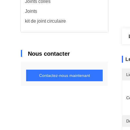
Joints collés
Joints
kit de joint circulaire
Nous contacter
L
Li
Contactez-nous maintenant
Ce
D