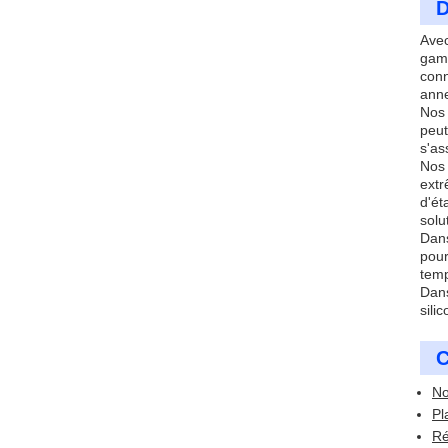
D
Avec
gamm
conn
anne
Nos 
peut
s'as
Nos 
extr
d'ét
solu
Dans
pour
temp
Dans
sili
C
No
Pl
Ré