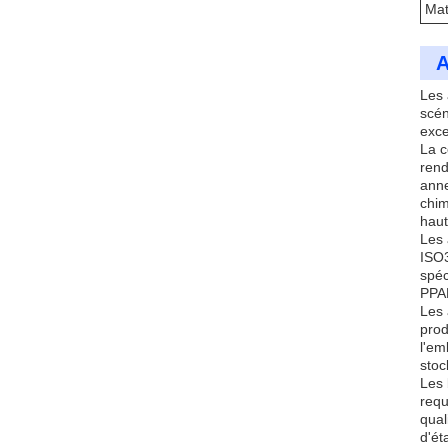
Mat
A
Les 
scén
exce
La c
rend
anne
chim
haut
Les 
ISO3
spéc
PPAP
Les 
prod
l'em
stoc
Les 
requ
qual
d'ét