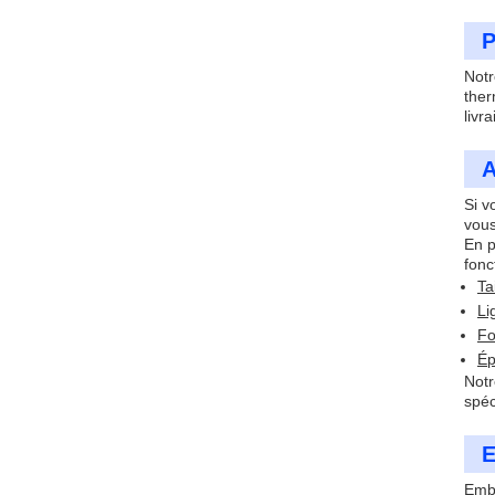
P
Notr
ther
livr
A
Si v
vous
En p
fonc
Ta
Li
Fo
Ép
Notr
spéc
E
Emba