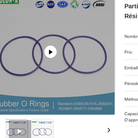
Part
Rési
Nombre
Prix:
Emball
Périod
Méthod
Capaci
D'appr