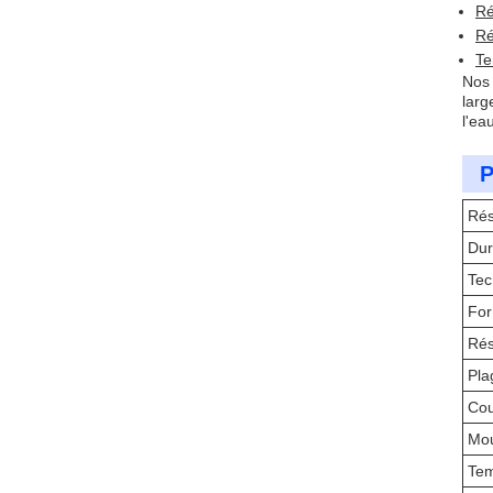
Ré
Ré
Te
Nos 
larg
l'ea
P
Rés
Dur
Tec
Fo
Rés
Pla
Cou
Mou
Tem