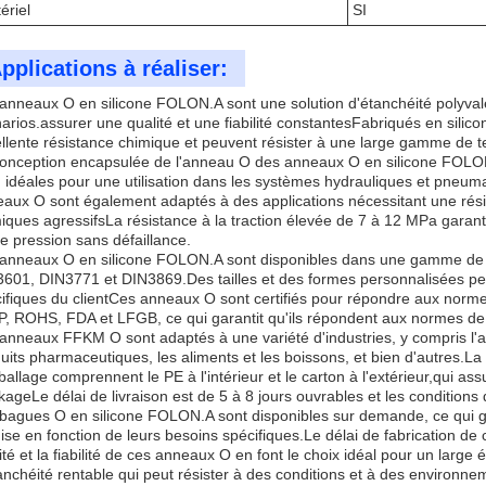
ériel
SI
pplications à réaliser:
anneaux O en silicone FOLON.A sont une solution d'étanchéité polyvalen
arios.assurer une qualité et une fiabilité constantesFabriqués en sili
llente résistance chimique et peuvent résister à une large gamme de
onception encapsulée de l'anneau O des anneaux O en silicone FOLON.
 idéales pour une utilisation dans les systèmes hydrauliques et pneuma
aux O sont également adaptés à des applications nécessitant une rés
iques agressifsLa résistance à la traction élevée de 7 à 12 MPa garant
e pression sans défaillance.
anneaux O en silicone FOLON.A sont disponibles dans une gamme de 
601, DIN3771 et DIN3869.Des tailles et des formes personnalisées pe
ifiques du clientCes anneaux O sont certifiés pour répondre aux norme
, ROHS, FDA et LFGB, ce qui garantit qu'ils répondent aux normes de qu
anneaux FFKM O sont adaptés à une variété d'industries, y compris l'au
uits pharmaceutiques, les aliments et les boissons, et bien d'autres.
ballage comprennent le PE à l'intérieur et le carton à l'extérieur,qui as
kageLe délai de livraison est de 5 à 8 jours ouvrables et les conditions
bagues O en silicone FOLON.A sont disponibles sur demande, ce qui ga
ise en fonction de leurs besoins spécifiques.Le délai de fabrication d
ité et la fiabilité de ces anneaux O en font le choix idéal pour un large 
anchéité rentable qui peut résister à des conditions et à des environn