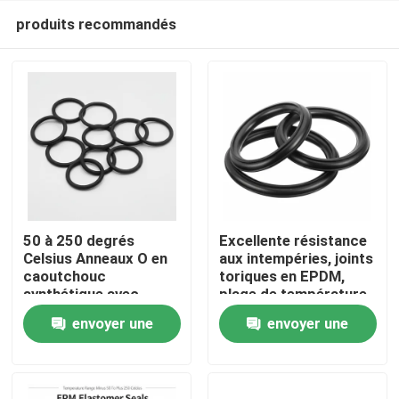
produits recommandés
50 à 250 degrés
Excellente résistance
Celsius Anneaux O en
aux intempéries, joints
caoutchouc
toriques en EPDM,
Aperçu
synthétique avec
plage de température
compression 35%
de moins 50 à 250
envoyer une
envoyer une
Conçus pour une
degrés Celsius avec
Produits
étanchéité durable
une résistance
demande
demande
supérieure à l'abrasion
Vidéos