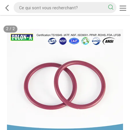
2
/
2