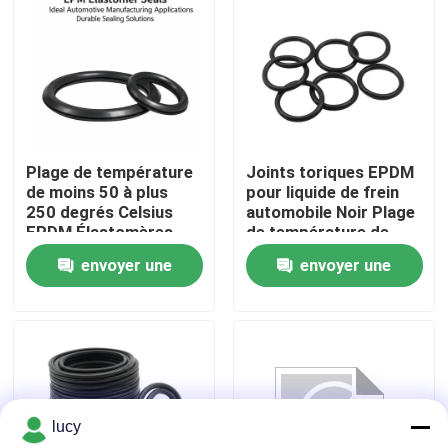
A propos de nous
Visite d'usine
Plage de température
Joints toriques EPDM
Contrôle de la qualité
de moins 50 à plus
pour liquide de frein
250 degrés Celsius
automobile Noir Plage
EPDM Élastomères
de température de
Contact
d'étanchéité Idéal
moins 50 à 250 degrés
envoyer une
envoyer une
pour les applications
Éléments d'étanchéité
de fabrication
pour systèmes
demande
demande
nouvelles
automobile Solutions
mécaniques
d'étanchéité durables
Tous les cas
lucy
joints circulaires en caoutchouc