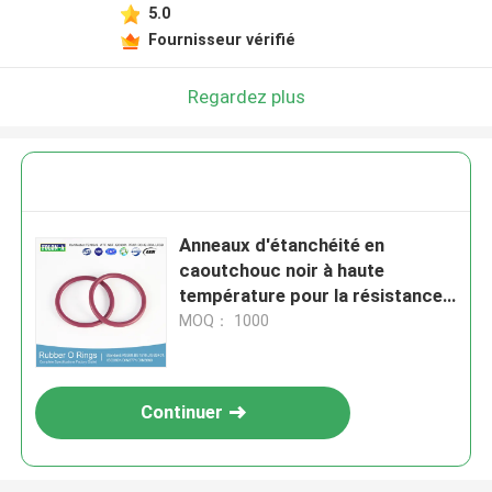
5.0
Fournisseur vérifié
Regardez plus
Anneaux d'étanchéité en
caoutchouc noir à haute
température pour la résistance
au fluide de freinage automobile
MOQ： 1000
Continuer