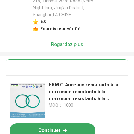
218, Tianmu West Road (Kerry
Night Inn), Jing'an District,
Shanghai ,LA CHINE
5.0
Fournisseur vérifié
Regardez plus
FKM O Anneaux résistants à la
corrosion résistants à la
corrosion résistants à la
traction
MOQ： 1000
Continuer