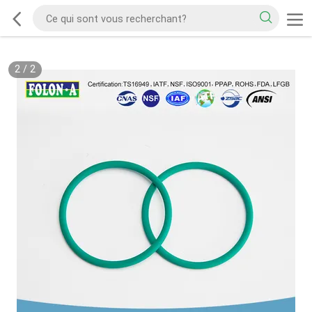
2
/
2