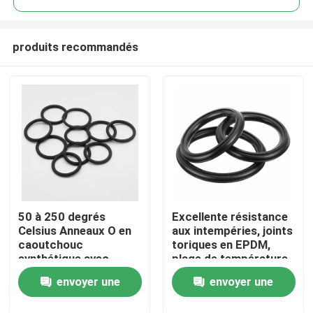
produits recommandés
50 à 250 degrés
Excellente résistance
Aperçu
Celsius Anneaux O en
aux intempéries, joints
caoutchouc
toriques en EPDM,
synthétique avec
plage de température
Produits
compression 35%
de moins 50 à 250
envoyer une
envoyer une
Conçus pour une
degrés Celsius avec
étanchéité durable
une résistance
Vidéos
demande
demande