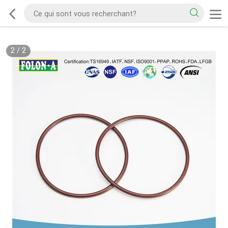
2
/
2