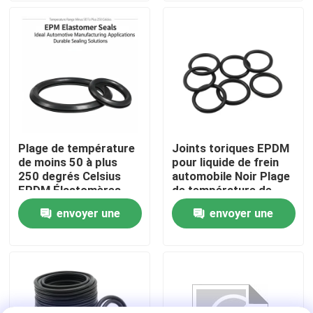
supérieure à l'abrasion
A propos de nous
Visite d'usine
Contrôle de la qualité
Plage de température
Joints toriques EPDM
de moins 50 à plus
pour liquide de frein
Contact
250 degrés Celsius
automobile Noir Plage
EPDM Élastomères
de température de
d'étanchéité Idéal
moins 50 à 250 degrés
envoyer une
envoyer une
nouvelles
pour les applications
Éléments d'étanchéité
de fabrication
pour systèmes
demande
demande
automobile Solutions
mécaniques
d'étanchéité durables
Tous les cas
joints circulaires en caoutchouc