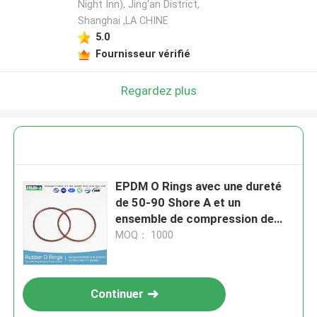
Night Inn), Jing'an District,
Shanghai ,LA CHINE
5.0
Fournisseur vérifié
Regardez plus
EPDM O Rings avec une dureté
de 50-90 Shore A et un
ensemble de compression de
35% pour le fluide de freinage
MOQ： 1000
automobile
Continuer