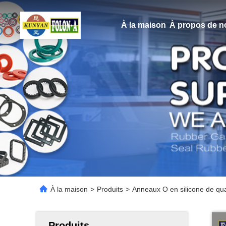
À la maison
À propos de n
À la maison
>
Produits
>
Anneaux O en silicone de qua
Produits