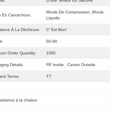
iel:
D'une Teneur En Silicone
Moule De Compression, Moule 
 En Caoutchouc:
Liquide
tance À La Déchirure:
C' Est Bon!
é:
50-90
um Order Quantity:
1000
ging Details:
PE Inside , Carton Outside
ent Terms:
TT
istance à la chaleur