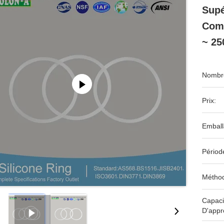
Supé
Comp
~ 25
Nombre
Prix:
Emball
Périod
Méthod
Capaci
D'appr