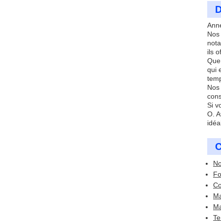
D
Anne
Nos 
nota
ils 
Que 
qui 
temp
Nos 
cons
Si v
O. A
idéa
C
No
Fo
Co
Ma
Ma
Te