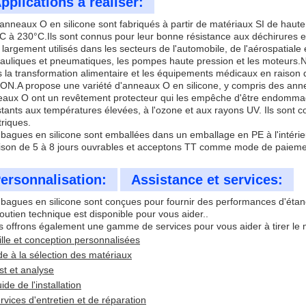
pplications à réaliser:
anneaux O en silicone sont fabriqués à partir de matériaux SI de haute 
C à 230°C.Ils sont connus pour leur bonne résistance aux déchirures e
 largement utilisés dans les secteurs de l'automobile, de l'aérospatiale et
auliques et pneumatiques, les pompes haute pression et les moteurs.N
 la transformation alimentaire et les équipements médicaux en raison d
N.A propose une variété d'anneaux O en silicone, y compris des a
aux O ont un revêtement protecteur qui les empêche d'être endomm
stants aux températures élevées, à l'ozone et aux rayons UV. Ils sont c
triques.
bagues en silicone sont emballées dans un emballage en PE à l'intérieur
aison de 5 à 8 jours ouvrables et acceptons TT comme mode de paiement
ersonnalisation:
Assistance et services:
bagues en silicone sont conçues pour fournir des performances d'étan
outien technique est disponible pour vous aider..
 offrons également une gamme de services pour vous aider à tirer le m
ille et conception personnalisées
de à la sélection des matériaux
st et analyse
ide de l'installation
rvices d'entretien et de réparation