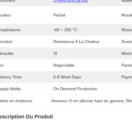
ocument
O-Ring-EN-Ok.pdf
Matér
ouleur:
Parfait
Moule
empérature:
-60 ~ 250 °C
Résis
onction:
Résistance À La Chaleur
Duret
ractile:
SI
Minim
ix:
Négociable
Packa
livery Time:
5-8 Work Days
Paym
pply Ability:
On Demand Production
ettre en évidence:
Anneaux O en silicone haut de gamme
, 
Rés
escription Du Produit