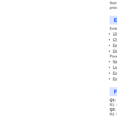
Notr
préo
E
Emba
10
Ch
Em
Di
Pour
Na
Li
Ex
Ex
F
Q1:
R1: 
Q2:
R2: 