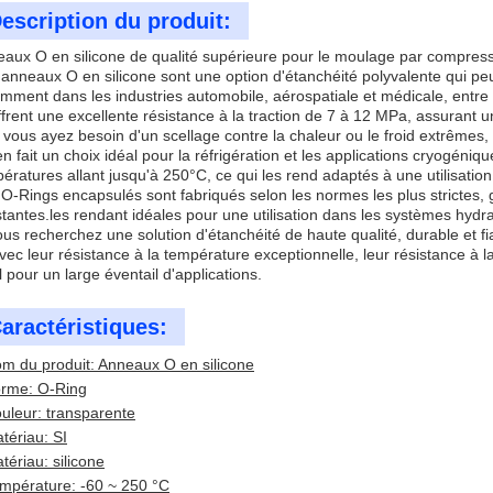
escription du produit:
aux O en silicone de qualité supérieure pour le moulage par compressi
anneaux O en silicone sont une option d'étanchéité polyvalente qui peut 
mment dans les industries automobile, aérospatiale et médicale, entre 
offrent une excellente résistance à la traction de 7 à 12 MPa, assurant un
vous ayez besoin d'un scellage contre la chaleur ou le froid extrêmes,
en fait un choix idéal pour la réfrigération et les applications cryogé
ératures allant jusqu'à 250°C, ce qui les rend adaptés à une utilisation
O-Rings encapsulés sont fabriqués selon les normes les plus strictes, 
tantes.les rendant idéales pour une utilisation dans les systèmes hyd
ous recherchez une solution d'étanchéité de haute qualité, durable et f
vec leur résistance à la température exceptionnelle, leur résistance à la
l pour un large éventail d'applications.
aractéristiques:
m du produit: Anneaux O en silicone
rme: O-Ring
uleur: transparente
tériau: SI
tériau: silicone
mpérature: -60 ~ 250 °C