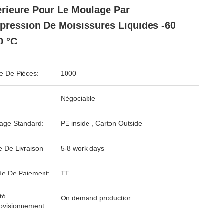
rieure Pour Le Moulage Par
ression De Moisissures Liquides -60
0 °C
 De Pièces:
1000
Négociable
age Standard:
PE inside , Carton Outside
e De Livraison:
5-8 work days
e De Paiement:
TT
té
On demand production
ovisionnement: