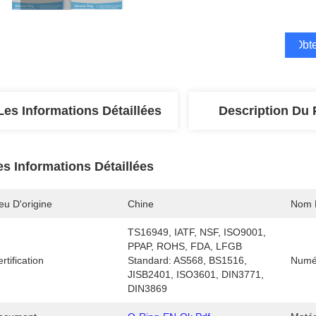
Obte
Les Informations Détaillées
Description Du 
es Informations Détaillées
eu D'origine
Chine
Nom 
TS16949, IATF, NSF, ISO9001, 
PPAP, ROHS, FDA, LFGB  
rtification
Standard: AS568, BS1516, 
Numé
JISB2401, ISO3601, DIN3771, 
DIN3869