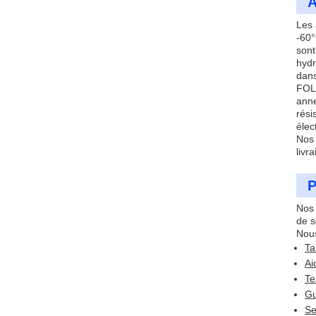
A
Les 
-60°
sont
hydr
dans
FOLO
anne
rési
élec
Nos 
livr
P
Nos 
de s
Nous
Ta
Ai
Te
Gu
Se