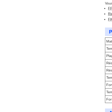
Vous
F
Ri
FK
P
Mat
Tem
Pla
Rés
Rés
Tem
Fon
Tem
Fo