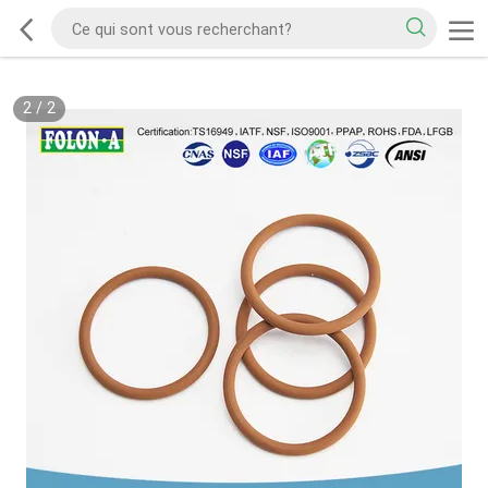
2
/
2