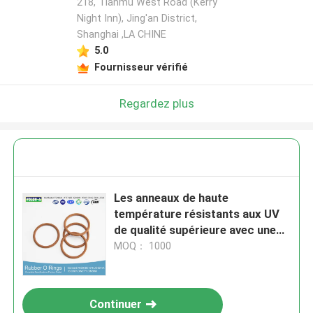
218, Tianmu West Road (Kerry
Night Inn), Jing'an District,
Shanghai ,LA CHINE
5.0
Fournisseur vérifié
Regardez plus
Les anneaux de haute
température résistants aux UV
de qualité supérieure avec une
excellente résistance chimique
MOQ： 1000
Continuer