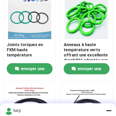
A propos de nous
Visite d'usine
Joints toriques en
Anneaux à haute
Contrôle de la qualité
FKM haute
température verts
température
offrant une excellente
durabilité adaptés aux
Contact
secteurs du pétrole,
envoyer une
envoyer une
du gaz et de l'énergie
nécessitant des
demande
demande
nouvelles
composants
résistants à la chaleur
Tous les cas
lucy
joints circulaires en caoutchouc