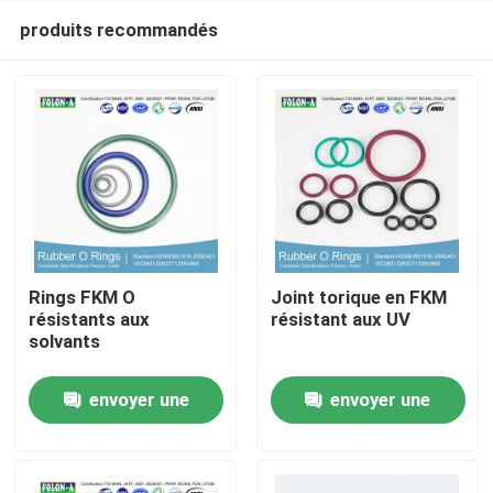
produits recommandés
Rings FKM O
Joint torique en FKM
résistants aux
résistant aux UV
solvants
Aperçu
envoyer une
envoyer une
Produits
demande
demande
Vidéos