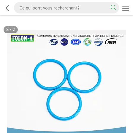
2
/
2