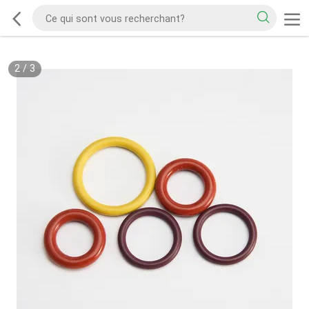
2
/
3