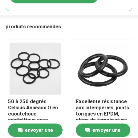
produits recommandés
Aperçu
50 à 250 degrés
Excellente résistance
Celsius Anneaux O en
aux intempéries, joints
caoutchouc
toriques en EPDM,
Produits
synthétique avec
plage de température
compression 35%
de moins 50 à 250
envoyer une
envoyer une
Conçus pour une
degrés Celsius avec
Vidéos