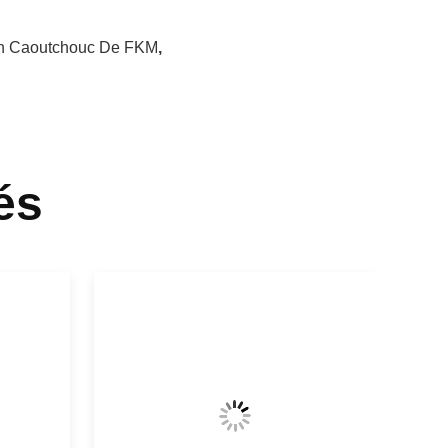
En Caoutchouc De FKM
,
és