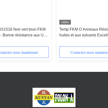
vidéo
S1516 Noir vert brun FKM
Temp FKM O Anneaux Résis
 - Bonne résistance aux UV
huiles et aux solvants Excel
sion et aux huiles chimiques
résistance aux UV -40°C à 
 280°C
ntactez-nous maintenant
Contactez-nous mainten