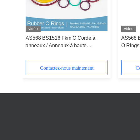
vidéo
vidéo
rdon
AS568 BS1516 Fkm O Corde à
AS568 B
 à
anneaux / Anneaux à haute
O Rings
tance
température O Résistant aux
à l'abra
produits chimiques avec une
-40°C à
durabilité supérieure
Contactez-nous maintenant
Co