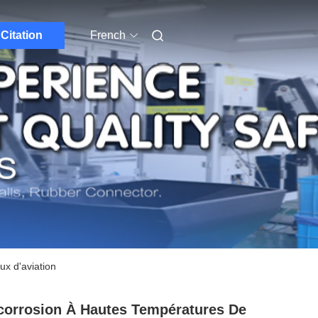
Citation
French
ux d'aviation
corrosion À Hautes Températures De