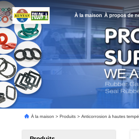
À la maison
À propos de n
À la maison
>
Produits
>
Anticorrosion à hautes tempé
Produits