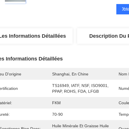
Obte
Les Informations Détaillées
Description Du 
es Informations Détaillées
eu D'origine
Shanghai, En Chine
Nom 
TS16949, IATF, NSF, ISO9001, 
rtification
Numé
PPAP, ROHS, FDA, LFGB
tériel:
FKM
Coule
ureté:
70-90
Tempé
Huile Minérale Et Graisse Huile 
 Fonctionne Bien Dans:
Quan