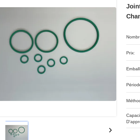
Join
Cham
Nombre
Prix:
Emball
Périod
Méthod
Capaci
D'appr