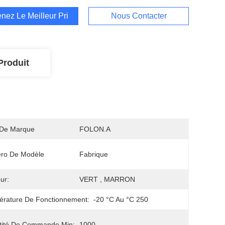
nez Le Meilleur Prix
Nous Contacter
Produit
De Marque
FOLON.A
ro De Modèle
Fabrique
ur:
VERT , MARRON
rature De Fonctionnement:
-20 °C Au °C 250
tité De Commande Min:
1000