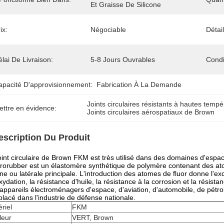
Et Graisse De Silicone
ix:
Négociable
Détai
lai De Livraison:
5-8 Jours Ouvrables
Condi
apacité D'approvisionnement:
Fabrication À La Demande
Joints circulaires résistants à hautes tem
ettre en évidence:
Joints circulaires aérospatiaux de Brown
escription Du Produit
oint circulaire de Brown FKM est très utilisé dans des domaines d'espac
rorubber est un élastomère synthétique de polymère contenant des ato
ne ou latérale principale. L'introduction des atomes de fluor donne l'e
oxydation, la résistance d'huile, la résistance à la corrosion et la résista
appareils électroménagers d'espace, d'aviation, d'automobile, de pétrol
lacé dans l'industrie de défense nationale.
riel
FKM
leur
VERT, Brown