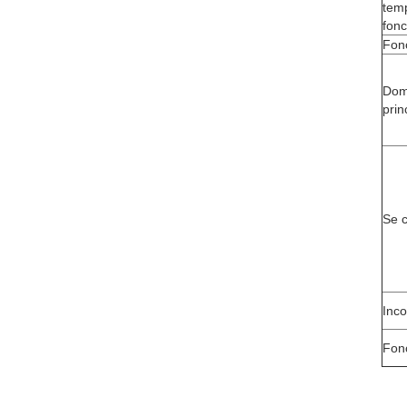
tem
fon
Fon
Doma
prin
Se 
Inc
Fon