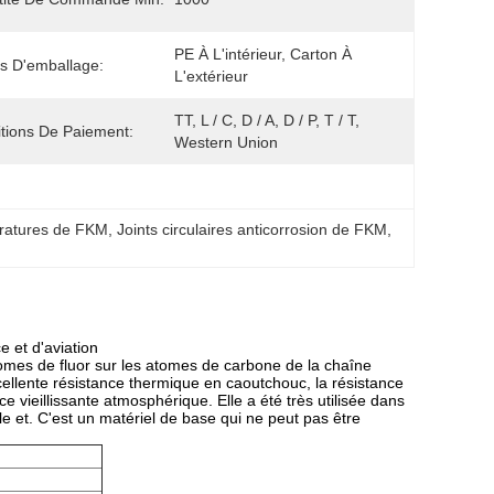
PE À L'intérieur, Carton À 
ls D'emballage:
L'extérieur
TT, L / C, D / A, D / P, T / T, 
tions De Paiement:
Western Union
pératures de FKM
, 
Joints circulaires anticorrosion de FKM
, 
e et d'aviation
mes de fluor sur les atomes de carbone de la chaîne
xcellente résistance thermique en caoutchouc, la résistance
nce vieillissante atmosphérique. Elle a été très utilisée dans
e et. C'est un matériel de base qui ne peut pas être