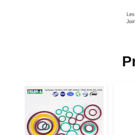
Les
Joi
P