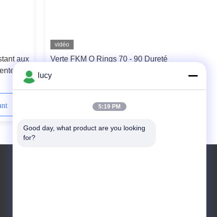
vidéo
tant aux
Verte FKM O Rings 70 - 90 Dureté
lente
Résistance à l'oxydation thermique
lucy
280°C
ant
Contactez-nous maintenant
5:19 PM
Good day, what product are you looking 
for?