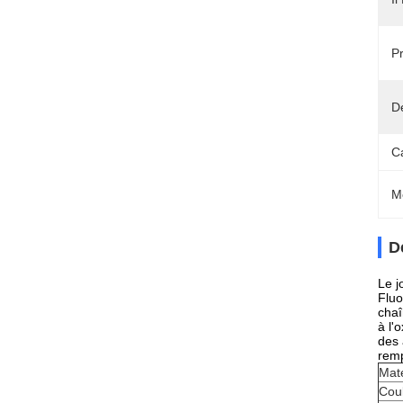
Pr
Dé
C
M
D
Le j
Fluo
chaî
à l'
des 
remp
Maté
Cou