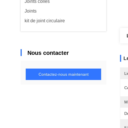
Joints collés
Joints
kit de joint circulaire
Nous contacter
L
Li
Contactez-nous maintenant
Ce
Ma
D
Il