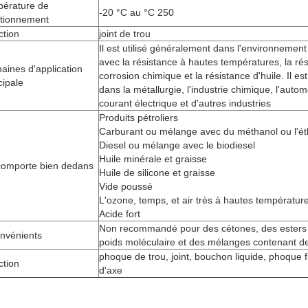
pérature de
-20 °C au °C 250
ctionnement
ction
joint de trou
Il est utilisé généralement dans l'environnement 
avec la résistance à hautes températures, la rés
ines d'application
corrosion chimique et la résistance d'huile. Il est 
cipale
dans la métallurgie, l'industrie chimique, l'autom
courant électrique et d'autres industries
Produits pétroliers
Carburant ou mélange avec du méthanol ou l'ét
Diesel ou mélange avec le biodiesel
Huile minérale et graisse
comporte bien dedans
Huile de silicone et graisse
Vide poussé
L'ozone, temps, et air très à hautes températur
Acide fort
Non recommandé pour des cétones, des esters 
onvénients
poids moléculaire et des mélanges contenant de
phoque de trou, joint, bouchon liquide, phoque 
ction
d'axe