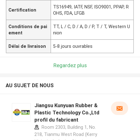
TS16949, IATF, NSF, ISO9001, PPAP, R
Certification
OHS, FDA, LFGB
Conditions de pai
TT, L / C, D / A, D / P, T / T, Western U
ement
nion
Délai de livraison
5-8 jours ouvrables
Regardez plus
AU SUJET DE NOUS
Jiangsu Kunyuan Rubber &
Plastic Technology Co.,Ltd
profil du fabricant
Room 2303, Building 1, No.
218, Tianmu West Road (Kerry