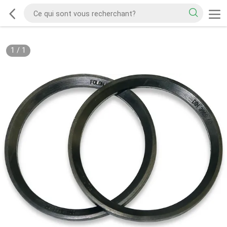
1
/
1