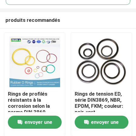
produits recommandés
Rings de profilés
Rings de tension ED,
Aperçu
résistants à la
série DIN3869, NBR,
corrosion selon la
EPDM, FKM; couleur:
norme DIN 3869
noir, vert
Produits
envoyer une
envoyer une
Vidéos
demande
demande