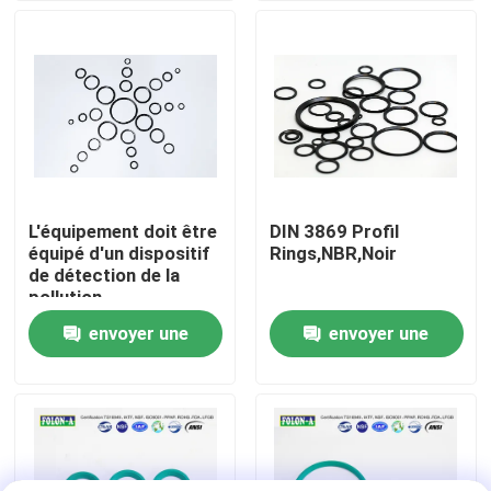
A propos de nous
Visite d'usine
Contrôle de la qualité
L'équipement doit être
DIN 3869 Profil
équipé d'un dispositif
Rings,NBR,Noir
Contact
de détection de la
pollution
atmosphérique, d'un
envoyer une
envoyer une
nouvelles
dispositif de
détection de la
demande
demande
pollution
atmosphérique et d'un
Tous les cas
dispositif de
détection de la
pollution
joints circulaires en caoutchouc