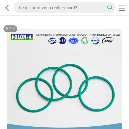
2
/
3