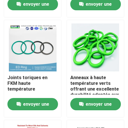
envoyer une
envoyer une
demande
demande
A propos de nous
Visite d'usine
Contrôle de la qualité
Contact
Joints toriques en
Anneaux à haute
FKM haute
température verts
nouvelles
température
offrant une excellente
durabilité adaptés aux
secteurs du pétrole,
envoyer une
envoyer une
du gaz et de l'énergie
Tous les cas
nécessitant des
demande
demande
composants
résistants à la chaleur
joints circulaires en caoutchouc