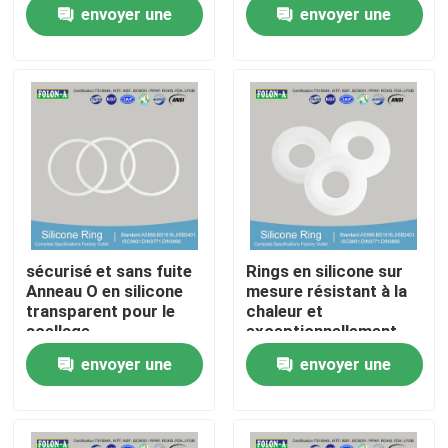
rotatives
température
envoyer une
envoyer une
demande
demande
A propos de nous
Visite d'usine
Contrôle de la qualité
Contact
sécurisé et sans fuite
Rings en silicone sur
Anneau O en silicone
mesure résistant à la
nouvelles
transparent pour le
chaleur et
scellage
exceptionnellement
résistant à l'eau
envoyer une
envoyer une
Tous les cas
demande
demande
joints circulaires en caoutchouc