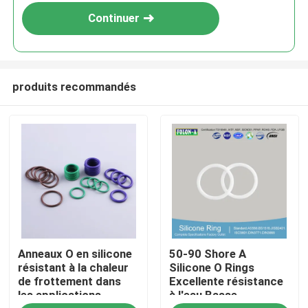
Continuer
produits recommandés
Aperçu
Anneaux O en silicone
50-90 Shore A
Produits
résistant à la chaleur
Silicone O Rings
de frottement dans
Excellente résistance
les applications
à l'eau Basse
Vidéos