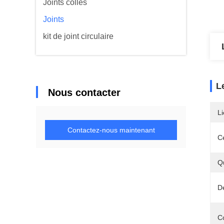
Joints collés
Joints
kit de joint circulaire
L
Nous contacter
Li
Contactez-nous maintenant
Ce
Q
Dé
C