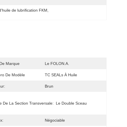
 d'huile de lubrification FKM
, 
De Marque
Le FOLON.A.
ro De Modèle
TC SEALs À Huile
ur:
Brun
 De La Section Transversale:
Le Double Sceau
x:
Négociable