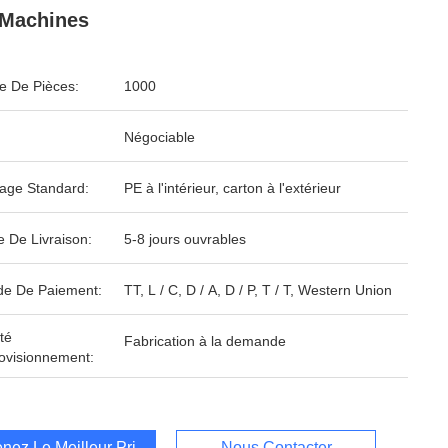
 Machines
 De Pièces:
1000
Négociable
age Standard:
PE à l'intérieur, carton à l'extérieur
e De Livraison:
5-8 jours ouvrables
e De Paiement:
TT, L / C, D / A, D / P, T / T, Western Union
té
Fabrication à la demande
ovisionnement:
nez Le Meilleur Prix
Nous Contacter