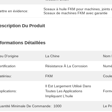
Sceaux à huile FKM pour machines
, 
joints
ettre en évidence:
Sceaux de machines FKM avec garantie
escription Du Produit
nformations Détaillées
eu D'origine
La Chine
Nom 
rtification
Résistance À La Corrosion
Numé
atériau:
FKM
Coule
Il Est Largement Utilisé Dans 
plications:
Toutes Les Applications 
Forme
Impliquant L'huile
uantité Minimale De Commande:
1000
Le Pri