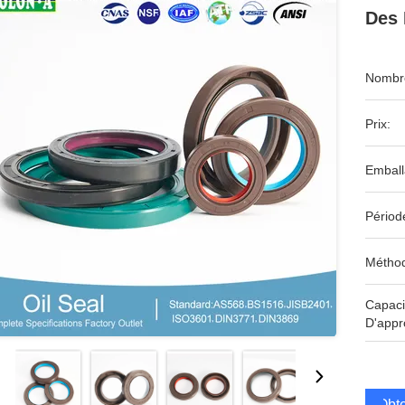
Des
Nombre
Prix:
Emball
Périod
Méthod
Capaci
D'appr
Obte