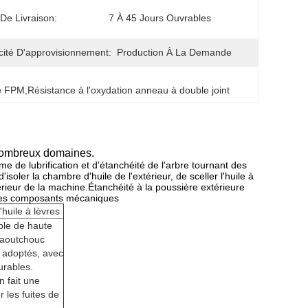
 De Livraison:
7 À 45 Jours Ouvrables
ité D'approvisionnement:
Production À La Demande
le FPM
,
Résistance à l'oxydation anneau à double joint
 nombreux domaines.
e de lubrification et d'étanchéité de l'arbre tournant des
soler la chambre d'huile de l'extérieur, de sceller l'huile à
ntérieur de la machine.Étanchéité à la poussière extérieure
e les composants mécaniques
huile à lèvres
ble de haute
caoutchouc
 adoptés, avec
urables.
n fait une
r les fuites de