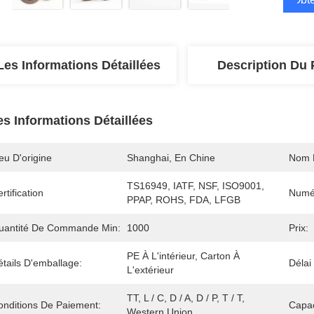
Les Informations Détaillées
Description Du 
es Informations Détaillées
eu D'origine
Shanghai, En Chine
Nom 
TS16949, IATF, NSF, ISO9001, 
rtification
Numé
PPAP, ROHS, FDA, LFGB
uantité De Commande Min:
1000
Prix:
PE À L'intérieur, Carton À 
tails D'emballage:
Délai
L'extérieur
TT, L / C, D / A, D / P, T / T, 
onditions De Paiement:
Capac
Western Union