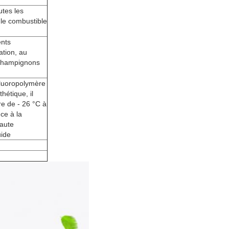
utes les
, le combustible
ents
dation, au
 champignons
fluoropolymère
hétique, il
re de - 26 °C à
ce à la
haute
uide