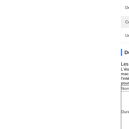
Dé
C
U
D
Les
L'ét
mach
l'in
pour
No
Duré