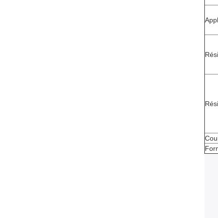
Appl
Rési
Rés
Cou
Form