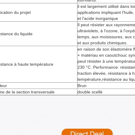
lubrifiants.
il est largement utilisé dans to
ication du projet
applications impliquant l'huile
et l'acide inorganique
Il peut résister aux rayonnem
ultraviolets, à l'ozone, à l'oxy
stance du liquide
temps, aux moisissures, aux
et aux produits chimiques.
en raison de son élastomère 
+ matériau en caoutchouc synt
peut résister à une températu
istance à haute température
230 °C. Performance: résistan
traction élevée, résistance à 
température,résistance au liq
leur
Brun
e de la section transversale
double scellé