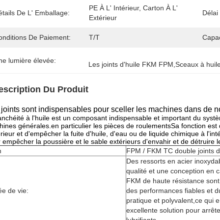
PE À L' Intérieur, Carton À L' 
tails De L' Emballage:
Délai
Extérieur
onditions De Paiement:
T/T
Capac
ne lumière élevée:
Les joints d'huile FKM FPM
,
Sceaux à hui
escription Du Produit
 joints sont indispensables pour sceller les machines dans de
anchéité à l'huile est un composant indispensable et important du systèm
ines générales.en particulier les pièces de roulementsSa fonction est d'i
térieur et d'empêcher la fuite d'huile, d'eau ou de liquide chimique à l'i
 empêcher la poussière et le sable extérieurs d'envahir et de détruir
m
FPM / FKM TC double joints d'
Des ressorts en acier inoxyda
qualité et une conception en 
FKM de haute résistance sont
e de vie:
des performances fiables et d
pratique et polyvalent,ce qui e
excellente solution pour arrête