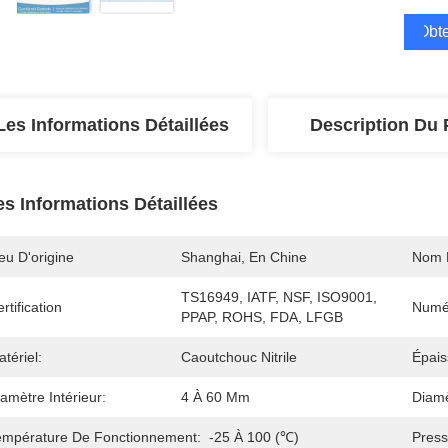
Obte
Les Informations Détaillées
Description Du 
es Informations Détaillées
eu D'origine
Shanghai, En Chine
Nom 
TS16949, IATF, NSF, ISO9001, 
rtification
Numé
PPAP, ROHS, FDA, LFGB
tériel:
Caoutchouc Nitrile
Épais
amètre Intérieur:
4 À 60 Mm
Diamè
empérature De Fonctionnement:
-25 À 100 (℃)
Press