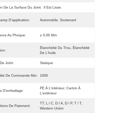
ion De La Surface Du Joint:
Il Est Lisse.
amp D'application:
Automobile, Soutenant
ance Au Phoque:
± 0,05 Mm
Étanchéité Du Trou, Étanchéité 
ion:
De L'huile
De Joint:
Statique
tité De Commande Min:
1000
PE À L'intérieur, Carton À 
ls D'emballage:
L'extérieur
TT, L / C, D / A, D / P, T / T, 
tions De Paiement:
Western Union