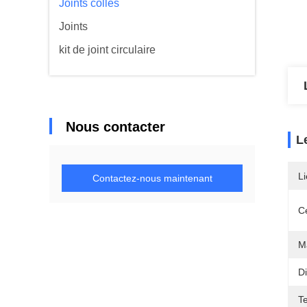
Joints collés
Joints
kit de joint circulaire
Nous contacter
L
Li
Contactez-nous maintenant
Ce
Ma
Di
T