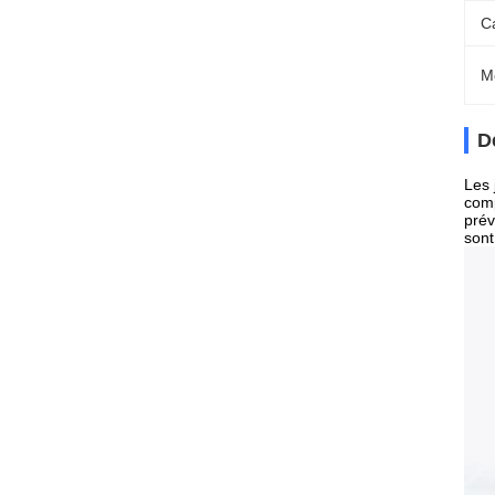
C
M
D
Les 
comp
prév
sont