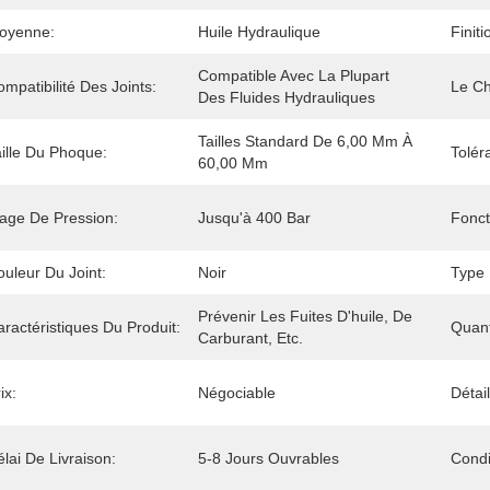
oyenne:
Huile Hydraulique
Finit
Compatible Avec La Plupart 
mpatibilité Des Joints:
Le Ch
Des Fluides Hydrauliques
Tailles Standard De 6,00 Mm À 
aille Du Phoque:
Tolér
60,00 Mm
lage De Pression:
Jusqu'à 400 Bar
Fonct
uleur Du Joint:
Noir
Type 
Prévenir Les Fuites D'huile, De 
ractéristiques Du Produit:
Quan
Carburant, Etc.
ix:
Négociable
Détai
lai De Livraison:
5-8 Jours Ouvrables
Condi