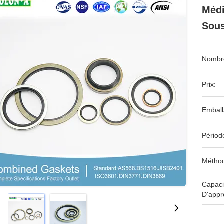
Médi
Sous
Nombre
Prix:
Emball
Périod
Méthod
Capaci
D'appr